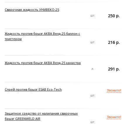
Сварочная жидкость УНИВЕКО-25
250 р.
шт.
Жидкость против брызг АКВА Велд-25 баллон с
триггером
216 р.
шт.
Жидкость против брызг АКВА Велд-25 канистра
291 р.
л.
Спрей против брызг ESAB Eco-Tech
Звоните!
шт.
Защитное средство от налипания сварочных
Звоните!
брызг GREENWELD AIR
шт.