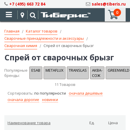
Skip
+7 (495) 663 72 84
sales@tiberis.ru
to
0
Content
Главная
Каталог товаров
Сварочные принадлежности и аксессуары
Сварочная химия
Спрей от сварочных брызг
Спрей от сварочных брызг
Популярные
ESAB
METAFLUX
TRANSLAS
АКВА-
GREENWELD
бренды:
СОЖ
11
Товаров
Сортировать:
по популярности
сначала дешёвые
сначала дорогие
новинки
Наименование товара
Ед.
Цена