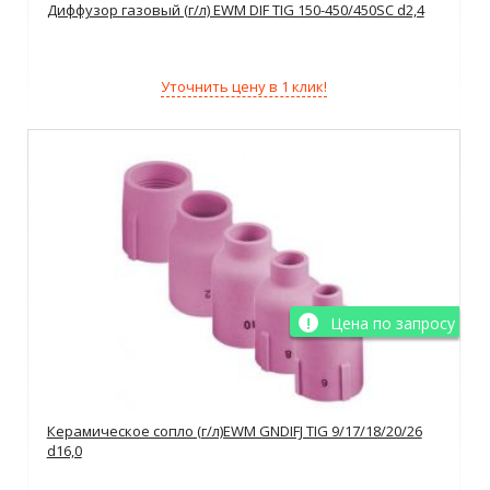
Диффузор газовый (г/л) EWM DIF TIG 150-450/450SC d2,4
Уточнить цену в 1 клик!
Цена по запросу
Керамическое сопло (г/л)EWM GNDIFJ TIG 9/17/18/20/26
d16,0