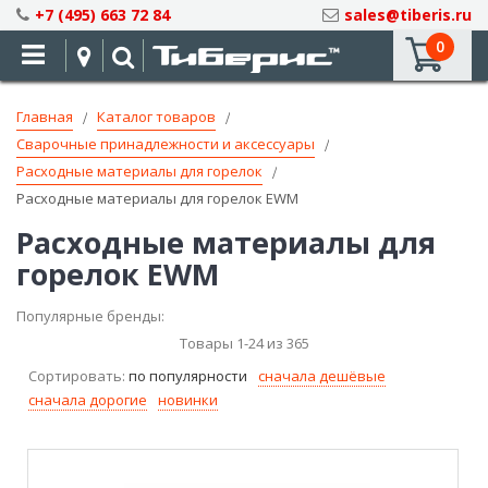
Skip
+7 (495) 663 72 84
sales@tiberis.ru
to
0
Content
Главная
Каталог товаров
Сварочные принадлежности и аксессуары
Расходные материалы для горелок
Расходные материалы для горелок EWM
Расходные материалы для
горелок EWM
Популярные бренды:
Товары
1
-
24
из
365
Сортировать:
по популярности
сначала дешёвые
сначала дорогие
новинки