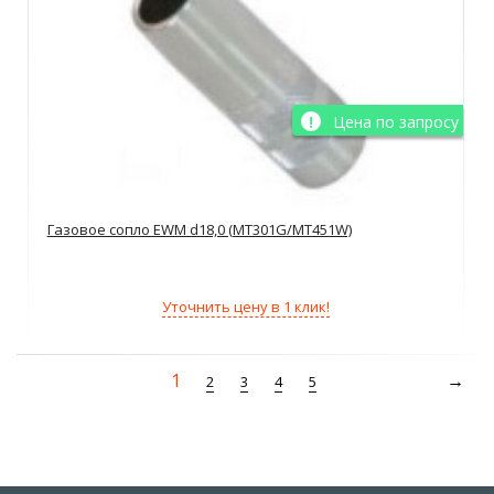
Цена по запросу
Газовое сопло EWM d18,0 (MT301G/MT451W)
Уточнить цену в 1 клик!
1
2
3
4
5