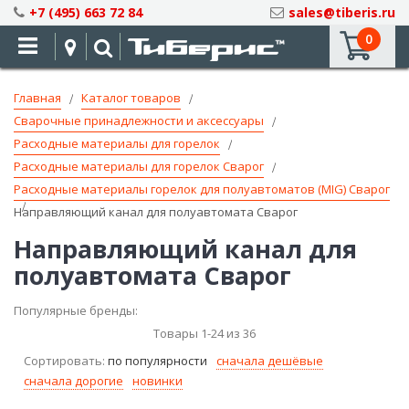
Skip
+7 (495) 663 72 84
sales@tiberis.ru
to
0
Content
Главная
Каталог товаров
Сварочные принадлежности и аксессуары
Расходные материалы для горелок
Расходные материалы для горелок Сварог
Расходные материалы горелок для полуавтоматов (MIG) Сварог
Направляющий канал для полуавтомата Сварог
Направляющий канал для
полуавтомата Сварог
Популярные бренды:
Товары
1
-
24
из
36
Сортировать:
по популярности
сначала дешёвые
сначала дорогие
новинки