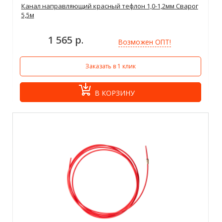
Канал направляющий красный тефлон 1,0-1,2мм Сварог
5,5м
1 565 р.
Возможен ОПТ!
Заказать в 1 клик
В КОРЗИНУ