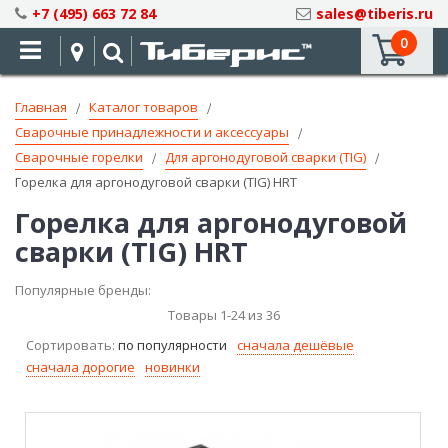
Skip
+7 (495) 663 72 84
sales@tiberis.ru
to
0
Content
Главная
Каталог товаров
Сварочные принадлежности и аксессуары
Сварочные горелки
Для аргонодуговой сварки (TIG)
Горелка для аргонодуговой сварки (TIG) HRT
Горелка для аргонодуговой
сварки (TIG) HRT
Популярные бренды:
Товары
1
-
24
из
36
Сортировать:
по популярности
сначала дешёвые
сначала дорогие
новинки