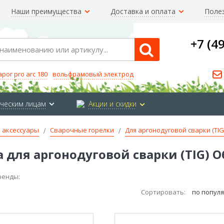
Наши преимущества
Доставка и оплата
Поле
+7 (4
Search
арог pro arc 180
вольфрамовый электрод
ческим лицам
Акции и скидки
 аксессуары
Сварочные горелки
Для аргонодуговой сварки (TIG
 для аргонодуговой сварки (TIG) 
ренды:
Сортировать:
по попул