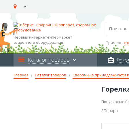
Skip
to
Content
Search
Первый интернет-гипермаркет
сварочного оборудования
Пример:
св
Каталог товаров
Юриди
Главная
Каталог товаров
Сварочные принадлежности и
Горелка
Популярные б
2
Товара