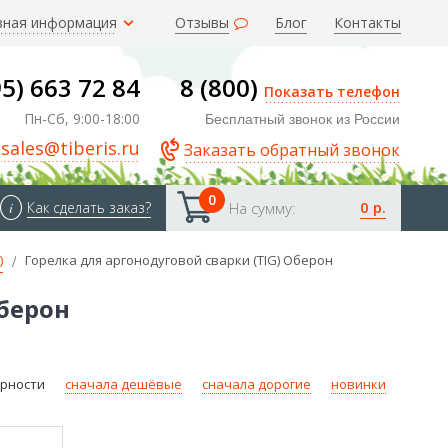
зная информация
Отзывы
Блог
Контакты
95) 663 72 84
8 (800)
Показать телефон
Пн-Сб, 9:00-18:00
Бесплатный звонок из России
sales@tiberis.ru
Заказать обратный звонок
0
0 р.
i
Как сделать заказ?
На сумму:
)
Горелка для аргонодуговой сварки (TIG) Оберон
Оберон
ярности
сначала дешёвые
сначала дорогие
новинки