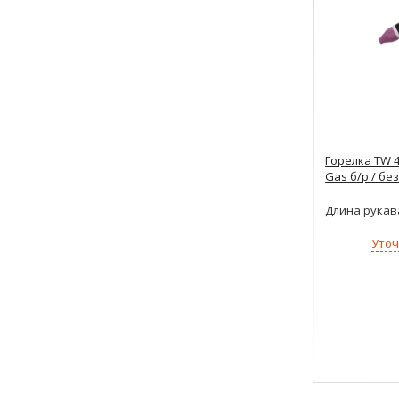
Горелка TW 4
Gas б/р / бе
Длина рукав
Уточ