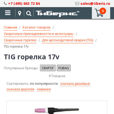
Skip
+7 (495) 663 72 84
sales@tiberis.ru
to
0
Content
Главная
Каталог товаров
Сварочные принадлежности и аксессуары
Сварочные горелки
Для аргонодуговой сварки (TIG)
TIG горелка 17v
TIG горелка 17v
Популярные бренды:
СВАРОГ
FUBAG
8
Товаров
Сортировать:
по популярности
сначала дешёвые
сначала дорогие
новинки