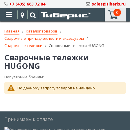
Skip
+7 (495) 663 72 84
sales@tiberis.ru
to
0
Content
Главная
Каталог товаров
Сварочные принадлежности и аксессуары
Сварочные тележки
Сварочные тележки HUGONG
Сварочные тележки
HUGONG
Популярные бренды:
По данному запросу товаров не найдено.
Принимаем к оплате