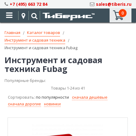
Skip
+7 (495) 663 72 84
sales@tiberis.ru
to
0
Content
Главная
Каталог товаров
Инструмент и садовая техника
Инструмент и садовая техника Fubag
Инструмент и садовая
техника Fubag
Популярные бренды:
Товары
1
-
24
из
41
Сортировать:
по популярности
сначала дешёвые
сначала дорогие
новинки