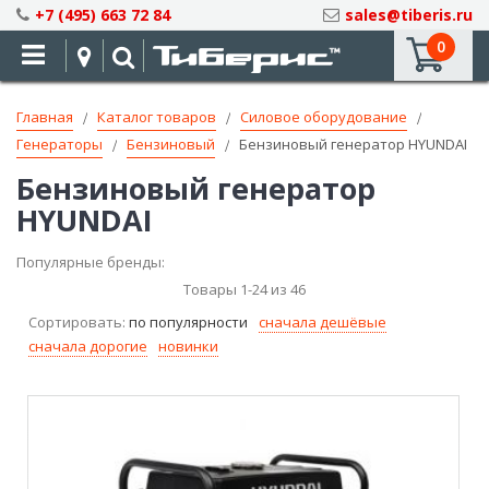
Skip
+7 (495) 663 72 84
sales@tiberis.ru
to
0
Content
Главная
Каталог товаров
Силовое оборудование
Генераторы
Бензиновый
Бензиновый генератор HYUNDAI
Бензиновый генератор
HYUNDAI
Популярные бренды:
Товары
1
-
24
из
46
Сортировать:
по популярности
сначала дешёвые
сначала дорогие
новинки