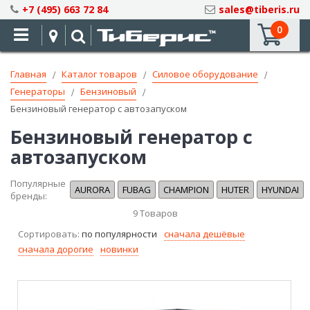
Skip
+7 (495) 663 72 84
sales@tiberis.ru
to
0
Content
Главная
Каталог товаров
Силовое оборудование
Генераторы
Бензиновый
Бензиновый генератор с автозапуском
Бензиновый генератор с
автозапуском
Популярные
AURORA
FUBAG
CHAMPION
HUTER
HYUNDAI
бренды:
9
Товаров
Сортировать:
по популярности
сначала дешёвые
сначала дорогие
новинки