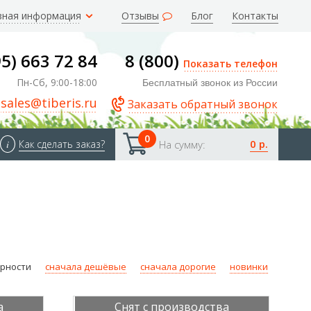
зная информация
Отзывы
Блог
Контакты
95) 663 72 84
8 (800)
Показать телефон
Пн-Сб, 9:00-18:00
Бесплатный звонок из России
sales@tiberis.ru
Заказать обратный звонок
0
0 р.
i
Как сделать заказ?
На сумму:
ярности
сначала дешёвые
сначала дорогие
новинки
а
Снят с производства