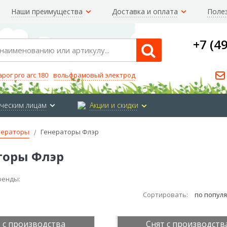
Наши преимущества
Доставка и оплата
Поле
+7 (4
Search
арог pro arc 180
вольфрамовый электрод
ческим лицам
Акции и скидки
нераторы
Генераторы Флэр
торы Флэр
ренды:
Сортировать:
по попул
 с производства
Снят с производств