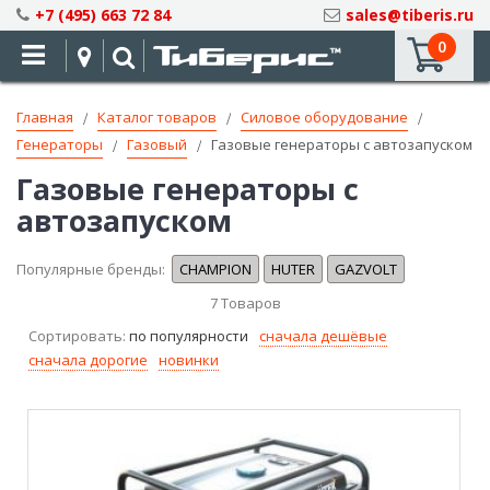
Skip
+7 (495) 663 72 84
sales@tiberis.ru
to
0
Content
Главная
Каталог товаров
Силовое оборудование
Генераторы
Газовый
Газовые генераторы с автозапуском
Газовые генераторы с
автозапуском
Популярные бренды:
CHAMPION
HUTER
GAZVOLT
7
Товаров
Сортировать:
по популярности
сначала дешёвые
сначала дорогие
новинки