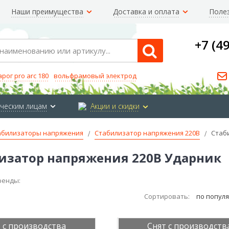
Наши преимущества
Доставка и оплата
Поле
+7 (4
Search
арог pro arc 180
вольфрамовый электрод
ческим лицам
Акции и скидки
абилизаторы напряжения
Стабилизатор напряжения 220В
Стаб
изатор напряжения 220В Ударник
ренды:
Сортировать:
по попул
 с производства
Снят с производств