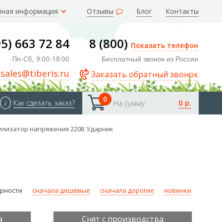
зная информация
Отзывы
Блог
Контакты
95) 663 72 84
8 (800)
Показать телефон
Пн-Сб, 9:00-18:00
Бесплатный звонок из России
sales@tiberis.ru
Заказать обратный звонок
0
0 р.
i
Как сделать заказ?
На сумму:
илизатор напряжения 220В Ударник
ярности
сначала дешёвые
сначала дорогие
новинки
а
Снят с производства