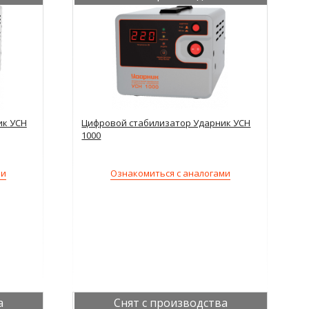
ик УСН
Цифровой стабилизатор Ударник УСН
1000
ми
Ознакомиться с аналогами
а
Снят с производства