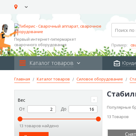
Skip
to
Content
Search
Первый интернет-гипермаркет
сварочного оборудования
Пример:
св
Каталог товаров
Юриди
Главная
Каталог товаров
Силовое оборудование
Ст
Стабил
Вес
Популярные б
От
До
13
Товаров
13 товаров найдено
Снят