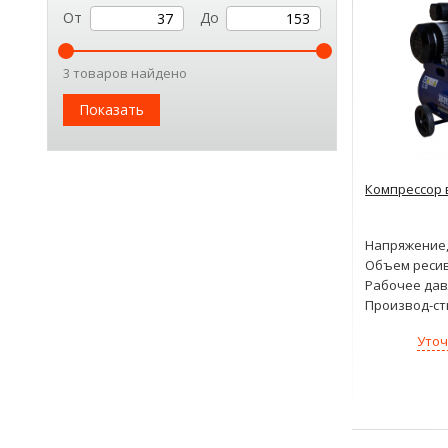
От
До
3 товаров найдено
Показать
Компрессор 
Напряжение,
Объем ресив
Рабочее дав
Производ-ст
Уточ