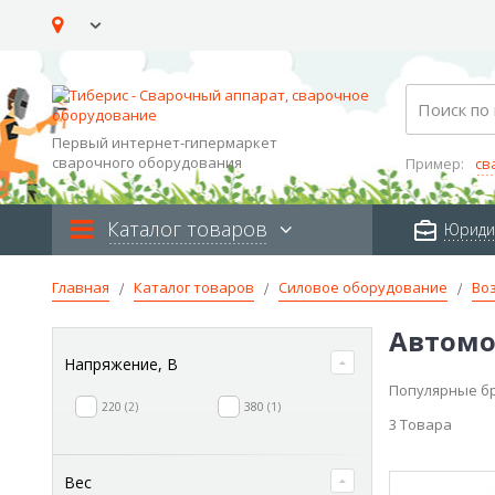
Skip
to
Content
Search
Первый интернет-гипермаркет
сварочного оборудования
Пример:
св
Каталог товаров
Юриди
Главная
Каталог товаров
Силовое оборудование
Во
Автомо
Напряжение, В
Популярные б
220
2
380
1
3
Товара
Вес