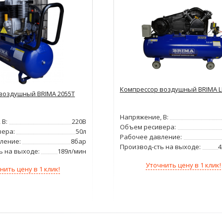
Компрессор воздушный BRIMA L
воздушный BRIMA 2055T
Напряжение, В:
 В:
220В
Объем ресивера:
ера:
50л
Рабочее давление:
ление:
8бар
Производ-сть на выходе:
4
ь на выходе:
189л/мин
Уточнить цену в 1 клик!
нить цену в 1 клик!