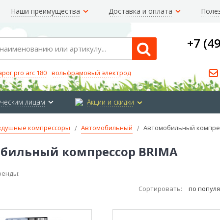
Наши преимущества
Доставка и оплата
Поле
+7 (4
Search
арог pro arc 180
вольфрамовый электрод
ческим лицам
Акции и скидки
здушные компрессоры
Автомобильный
Автомобильный компре
бильный компрессор BRIMA
ренды:
Сортировать:
по попул