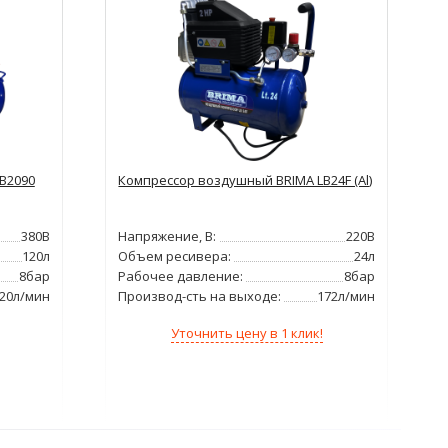
B2090
Компрессор воздушный BRIMA LB24F (Al)
380В
Напряжение, В:
220В
120л
Объем ресивера:
24л
8бар
Рабочее давление:
8бар
20л/мин
Производ-сть на выходе:
172л/мин
Уточнить цену в 1 клик!