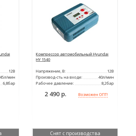
undai
Компрессор автомобильный Hyundai
HY 1540
12В
Напряжение, В:
12В
45л/мин
Производ-сть на входе:
40л/мин
6,8бар
Рабочее давление:
8,2бар
2 490 р.
Возможен ОПТ!
а
Снят с производства