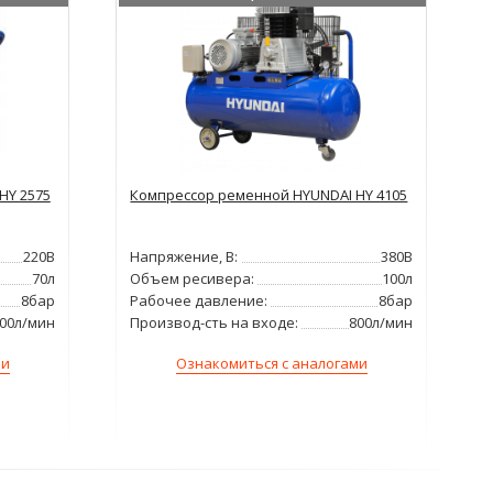
HY 2575
Компрессор ременной HYUNDAI HY 4105
220В
Напряжение, В:
380В
70л
Объем ресивера:
100л
8бар
Рабочее давление:
8бар
00л/мин
Производ-сть на входе:
800л/мин
ми
Ознакомиться с аналогами