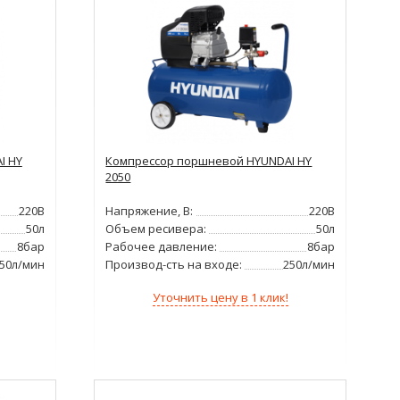
I HY
Компрессор поршневой HYUNDAI HY
2050
220В
Напряжение, В:
220В
50л
Объем ресивера:
50л
8бар
Рабочее давление:
8бар
50л/мин
Производ-сть на входе:
250л/мин
Уточнить цену в 1 клик!