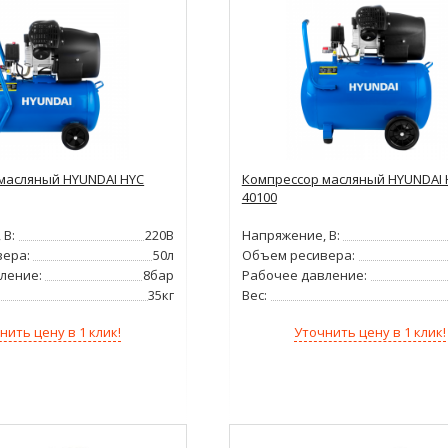
масляный HYUNDAI НYC
Компрессор масляный HYUNDAI 
40100
 В:
220В
Напряжение, В:
ера:
50л
Объем ресивера:
ление:
8бар
Рабочее давление:
35кг
Вес:
нить цену в 1 клик!
Уточнить цену в 1 клик!