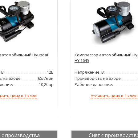
автомобильный Hyundai
Компрессор автомобильный Hy
HY 1645
 В:
12В
Напряжение, В:
ь на входе:
65л/мин
Производ-сть на входе:
ление:
10,2бар
Рабочее давление:
нить цену в 1 клик!
Уточнить цену в 1 клик!
 с производства
Снят с производств