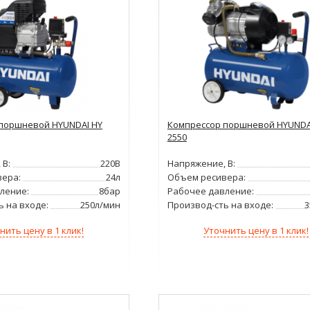
поршневой HYUNDAI HY
Компрессор поршневой HYUNDA
2550
 В:
220В
Напряжение, В:
ера:
24л
Объем ресивера:
ление:
8бар
Рабочее давление:
ь на входе:
250л/мин
Производ-сть на входе:
3
нить цену в 1 клик!
Уточнить цену в 1 клик!