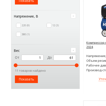
Показать
Напряжение, В
220
8
12
3
380
1
Компрессор 
2024
Вес
Напряжение,
От
До
Объем ресив
Рабочее дав
Производ-ст
11 товаров найдено
Уточ
Показать