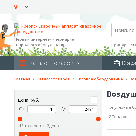
Skip
to
Content
Search
Первый интернет-гипермаркет
сварочного оборудования
Пример:
св
Каталог товаров
Юриди
Главная
Каталог товаров
Силовое оборудование
Во
Воздуш
Цена, руб.
Популярные б
От
До
12
Товаров
12 товаров найдено