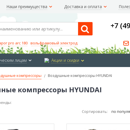
Наши преимущества
Доставка и оплата
Поле
+7 (4
Search
арог pro arc 180
вольфрамовый электрод
ческим лицам
Акции и скидки
здушные компрессоры
Воздушные компрессоры HYUNDAI
ные компрессоры HYUNDAI
ренды:
Сортировать:
по попул