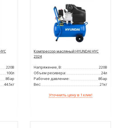
НYC
Компрессор масляный HYUNDAI НYC
2324
220В
Напряжение, В:
220В
100л
Объем ресивера:
24л
8бар
Рабочее давление:
8бар
44.5кг
Вес:
21кг
Уточнить цену в 1 клик!