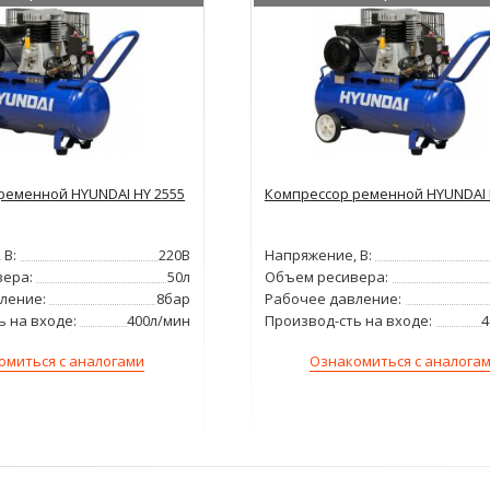
ременной HYUNDAI HY 2555
Компрессор ременной HYUNDAI 
 В:
220В
Напряжение, В:
ера:
50л
Объем ресивера:
ление:
8бар
Рабочее давление:
ь на входе:
400л/мин
Производ-сть на входе:
4
омиться с аналогами
Ознакомиться с аналога