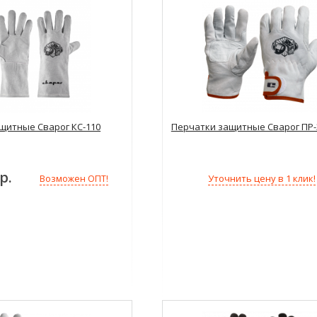
щитные Сварог КС-110
Перчатки защитные Сварог ПР-
р.
Уточнить цену в 1 клик!
Возможен ОПТ!