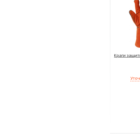
Краги защит
Уточ