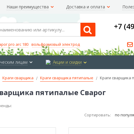
Наши преимущества
Доставка и оплата
Поле
+7 (4
Search
арог pro arc 180
вольфрамовый электрод
ческим лицам
Акции и скидки
Краги сварщика
Краги сварщика пятипалые
Краги сварщика 
сварщика пятипалые Сварог
ренды:
Сортировать:
по попул