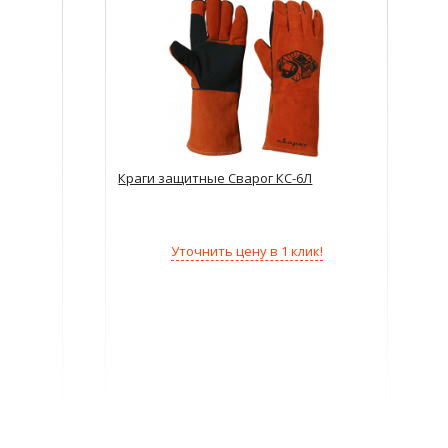
Краги защитные Сварог КС-6Л
Уточнить цену в 1 клик!