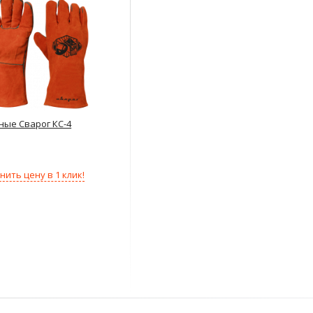
ные Сварог КС-4
нить цену в 1 клик!