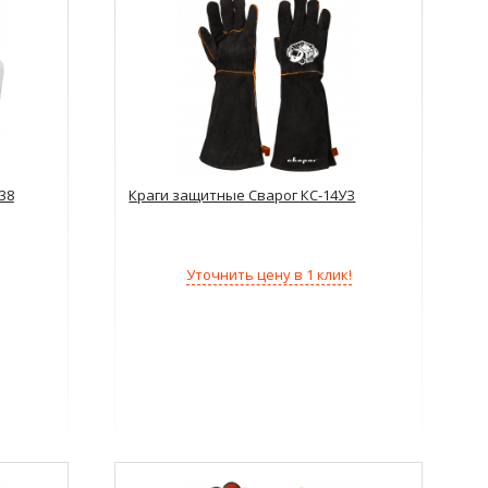
38
Краги защитные Сварог КС-14УЗ
Уточнить цену в 1 клик!