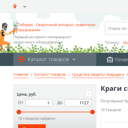
Skip
to
Content
Search
Первый интернет-гипермаркет
сварочного оборудования
Пример:
св
Каталог товаров
Юриди
Главная
Каталог товаров
Средства защиты сварщика
Краги 
Цена, руб.
Популярные б
От
До
10
Товаров
10 товаров найдено