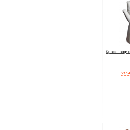
Краги защит
Уточ