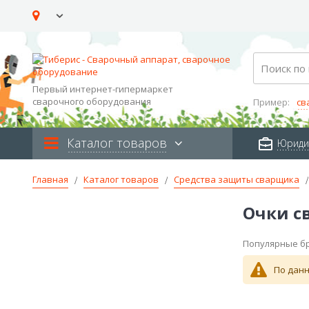
Skip
to
Content
Search
Первый интернет-гипермаркет
сварочного оборудования
Пример:
св
Каталог товаров
Юриди
Главная
Каталог товаров
Средства защиты сварщика
Очки с
Популярные б
По данн