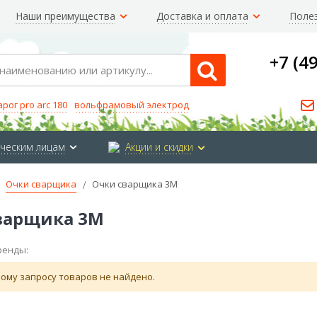
Наши преимущества
Доставка и оплата
Поле
+7 (4
Search
арог pro arc 180
вольфрамовый электрод
ческим лицам
Акции и скидки
Очки сварщика
Очки сварщика 3M
варщика 3M
ренды:
ому запросу товаров не найдено.