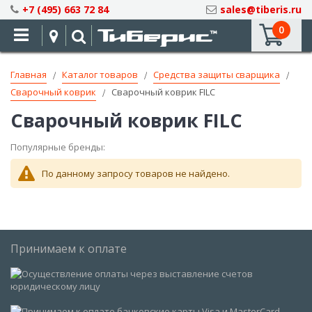
Skip
+7 (495) 663 72 84
sales@tiberis.ru
to
0
Content
Главная
Каталог товаров
Средства защиты сварщика
Сварочный коврик
Сварочный коврик FILC
Сварочный коврик FILC
Популярные бренды:
По данному запросу товаров не найдено.
Принимаем к оплате