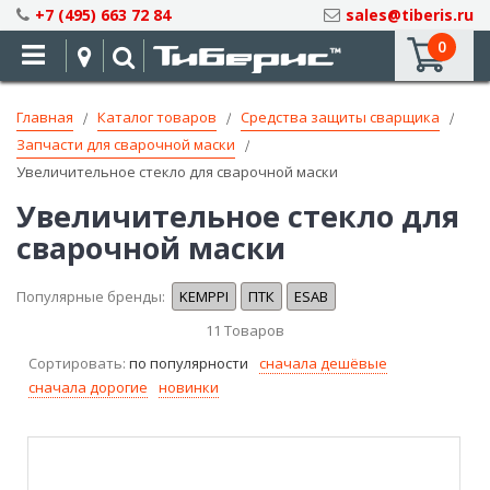
Skip
+7 (495) 663 72 84
sales@tiberis.ru
to
0
Content
Главная
Каталог товаров
Средства защиты сварщика
Запчасти для сварочной маски
Увеличительное стекло для сварочной маски
Увеличительное стекло для
сварочной маски
Популярные бренды:
KEMPPI
ПТК
ESAB
11
Товаров
Сортировать:
по популярности
сначала дешёвые
сначала дорогие
новинки