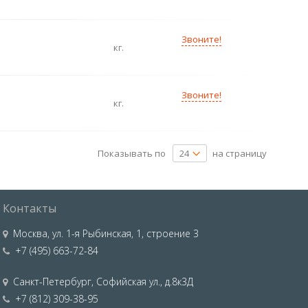
Звоните!
кг.
Звоните!
кг.
Показывать по
на страницу
Контакты
Москва
,
ул. 1-я Рыбинская, 1, строение 3
+7 (495) 663-72-84
Санкт-Петербург
,
Софийская ул., д.8к3Д
+7 (812) 309-38-95