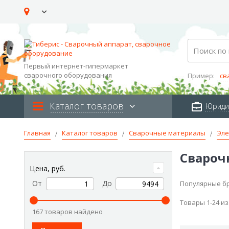
Skip
to
Content
Search
Первый интернет-гипермаркет
сварочного оборудования
Пример:
св
Каталог товаров
Юриди
Главная
Каталог товаров
Сварочные материалы
Эле
Свароч
Цена, руб.
От
До
Популярные б
Товары
1
-
24
и
167 товаров найдено