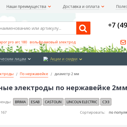
Наши преимущества
Доставка и оплата
Поле
+7 (4
Search
арог pro arc 180
вольфрамовый электрод
ческим лицам
Акции и скидки
ктроды
По нержавейке
диаметр 2 мм
ные электроды по нержавейке 2м
ренды:
BRIMA
ESAB
CASTOLIN
LINCOLN ELECTRIC
СЭЗ
з
167
Сортировать:
по попул