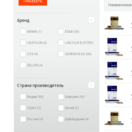
Показать
Наименован
Бренд
BRIMA
1
ESAB
43
CASTOLIN
4
LINCOLN ELECTRIC
13
СЭЗ
4
SUPERON AG
98
SELLER
4
Страна производитель
Индия
98
Швеция
43
США
13
Китай
5
Россия
4
Швейцария
4