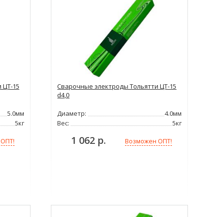
 ЦТ-15
Сварочные электроды Тольятти ЦТ-15
d4,0
5.0мм
Диаметр:
4.0мм
5кг
Вес:
5кг
1 062 р.
 ОПТ!
Возможен ОПТ!