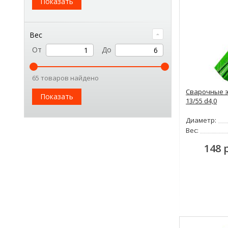
Показать
Вес
От
До
65 товаров найдено
Сварочные э
Показать
13/55 d4,0
Диаметр:
Вес:
148 р