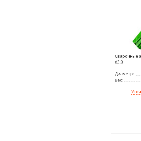
Сварочные э
d3,0
Диаметр:
Вес:
Уточ