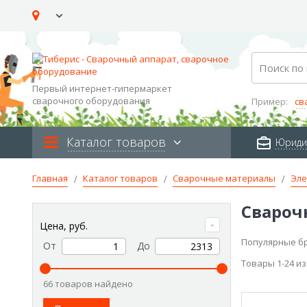
Skip
to
Content
Search
Первый интернет-гипермаркет
сварочного оборудования
Пример:
св
Каталог товаров
Юриди
Главная
Каталог товаров
Сварочные материалы
Эле
Свароч
Цена, руб.
Популярные б
От
До
Товары
1
-
24
и
66 товаров найдено