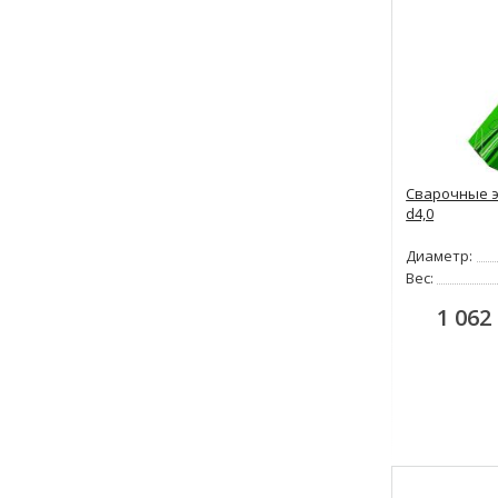
Сварочные э
d4,0
Диаметр:
Вес:
1 062 