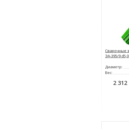
Сварочные э
ЭА-395/9 d5,0
Диаметр:
Вес:
2 312 