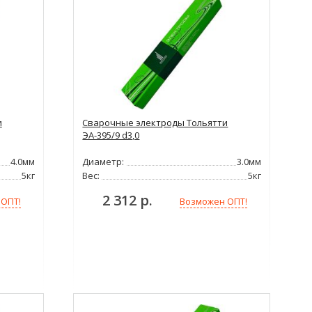
и
Сварочные электроды Тольятти
ЭА-395/9 d3,0
4.0мм
Диаметр:
3.0мм
5кг
Вес:
5кг
2 312 р.
 ОПТ!
Возможен ОПТ!