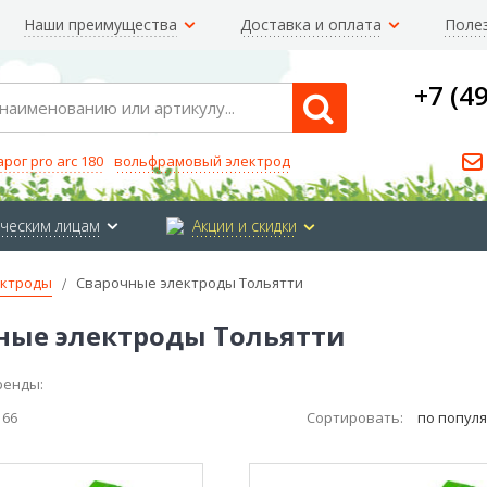
Наши преимущества
Доставка и оплата
Поле
+7 (4
Search
арог pro arc 180
вольфрамовый электрод
ческим лицам
Акции и скидки
ктроды
Сварочные электроды Тольятти
ные электроды Тольятти
ренды:
з
66
Сортировать:
по попул