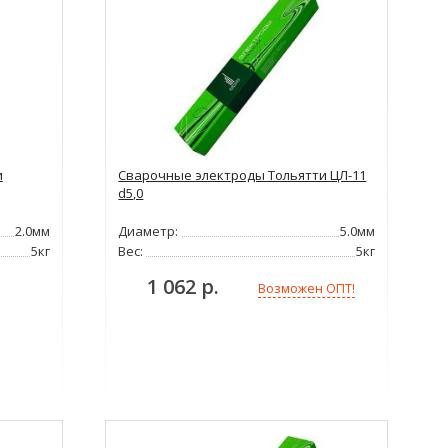
и
Сварочные электроды Тольятти ЦЛ-11
d5,0
2.0мм
Диаметр:
5.0мм
5кг
Вес:
5кг
1 062 р.
Возможен ОПТ!