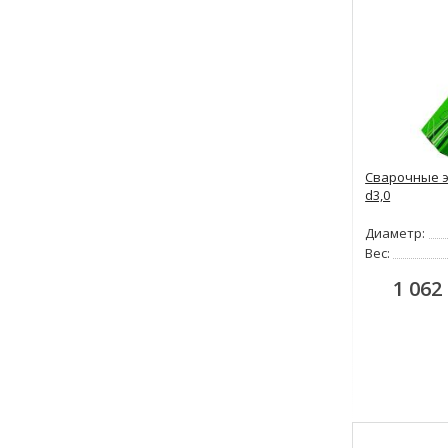
Сварочные э
d3,0
Диаметр:
Вес:
1 062 