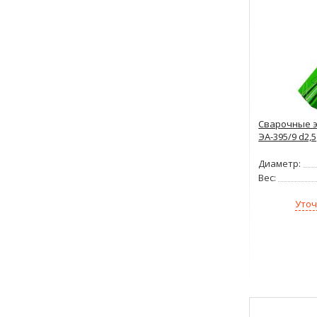
Сварочные э
ЭА-395/9 d2,5
Диаметр:
Вес:
Уточ