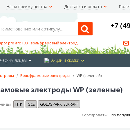
Наши преимущества
Доставка и оплата
Поле
+7 (4
Search
арог pro arc 180
вольфрамовый электрод
ческим лицам
Акции и скидки
ктроды
Вольфрамовые электроды
WP (зеленый)
амовые электроды WP (зеленые)
ренды:
ПТК
GCE
GOLDSPARK; ELKRAFT
Сортировать:
по попул