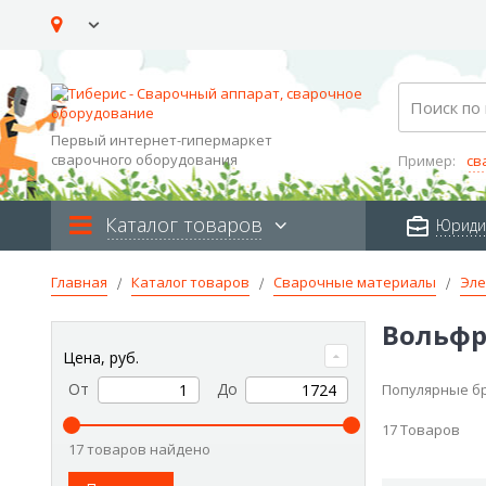
Skip
to
Content
Search
Первый интернет-гипермаркет
сварочного оборудования
Пример:
св
Каталог товаров
Юриди
Главная
Каталог товаров
Сварочные материалы
Эле
Вольфр
Цена, руб.
От
До
Популярные б
17
Товаров
17 товаров найдено