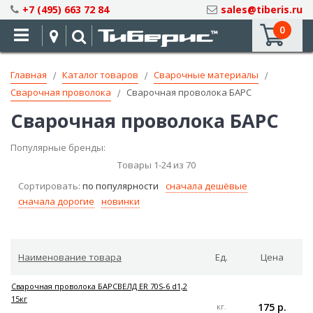
Skip
+7 (495) 663 72 84
sales@tiberis.ru
to
0
Content
Главная
Каталог товаров
Сварочные материалы
Сварочная проволока
Сварочная проволока БАРС
Сварочная проволока БАРС
Популярные бренды:
Товары
1
-
24
из
70
Сортировать:
по популярности
сначала дешёвые
сначала дорогие
новинки
Наименование товара
Ед.
Цена
Сварочная проволока БАРСВЕЛД ER 70S-6 d1,2
15кг
175 р.
кг.