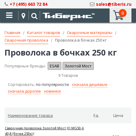
Skip
+7 (495) 663 72 84
sales@tiberis.ru
to
0
Content
Главная
Каталог товаров
Сварочные материалы
Сварочная проволока
Проволока в бочках 250 кг
Проволока в бочках 250 кг
Популярные бренды:
ESAB
Золотой Мост
9
Товаров
Сортировать:
по популярности
сначала дешёвые
сначала дорогие
новинки
Наименование товара
Ед.
Цена
Сварочная проволока Золотой Мост JQ.MG50-6
d0,8 (бочка 250кг)