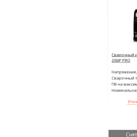
Сварочный и
200iP PRO
Напряжение,
Сварочный т
ПВ на макси
Номинальна
Уточ
Снят