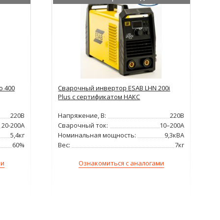
o 400
Сварочный инвертор ESAB LHN 200i
Plus с сертификатом НАКС
220В
Напряжение, В:
220В
20-200А
Сварочный ток:
10–200А
5,4кг
Номинальная мощность:
9,3кВА
60%
Вес:
7кг
ми
Ознакомиться с аналогами