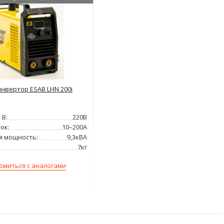
нвертор ESAB LHN 200i
 В:
220В
ок:
10–200А
я мощность:
9,3кВА
7кг
омиться с аналогами