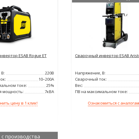
нвертор ESAB Rogue ET
Сварочный инвертор ESAB Arist
 В:
220В
Напряжение, В:
ок:
10–200А
Сварочный ток:
мальном токе:
25%
Вес:
я мощность:
7кВА
ПВ на максимальном токе:
нить цену в 1 клик!
Ознакомиться с аналога
 с производства