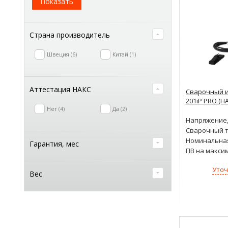
Показать
Страна производитель
Швеция
6
Китай
1
Аттестация НАКС
Сварочный и
201iP PRO (Н
Нет
4
Да
2
Напряжение,
Сварочный т
Номинальна
Гарантия, мес
ПВ на макси
Уточ
Вес