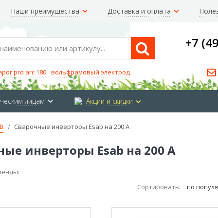
Наши преимущества
Доставка и оплата
Поле
+7 (4
Search
арог pro arc 180
вольфрамовый электрод
ческим лицам
Акции и скидки
B
Сварочные инверторы Esab на 200 А
ные инверторы Esab на 200 А
ренды:
Сортировать:
по попул