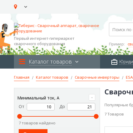
Skip
to
Content
Search
Первый интернет-гипермаркет
сварочного оборудования
Пример:
св
Каталог товаров
Юриди
Главная
Каталог товаров
Сварочные инверторы
ESA
Свароч
Минимальный ток, А
Популярные б
От
До
7
Товаров
7 товаров найдено