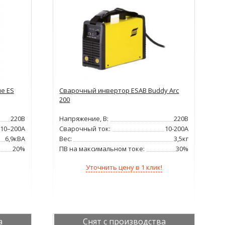
e ES
Сварочный инвертор ESAB Buddy Arc
200
220В
Напряжение, В:
220В
10–200А
Сварочный ток:
10-200А
6,9кВА
Вес:
3,5кг
20%
ПВ на максимальном токе:
30%
Уточнить цену в 1 клик!
а
Снят с производства