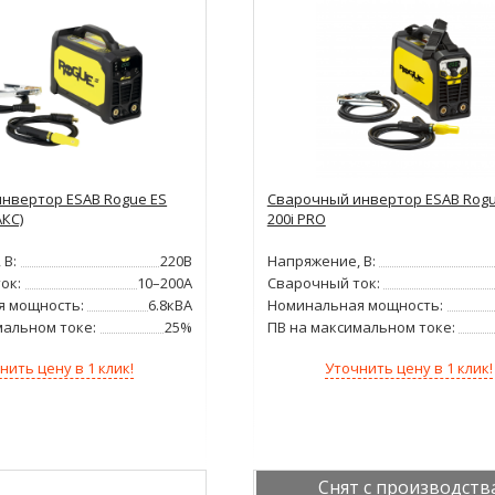
нвертор ESAB Rogue ES
Сварочный инвертор ESAB Rogu
АКС)
200i PRO
 В:
220В
Напряжение, В:
ок:
10–200А
Сварочный ток:
я мощность:
6.8кВА
Номинальная мощность:
мальном токе:
25%
ПВ на максимальном токе:
нить цену в 1 клик!
Уточнить цену в 1 клик!
Снят с производств