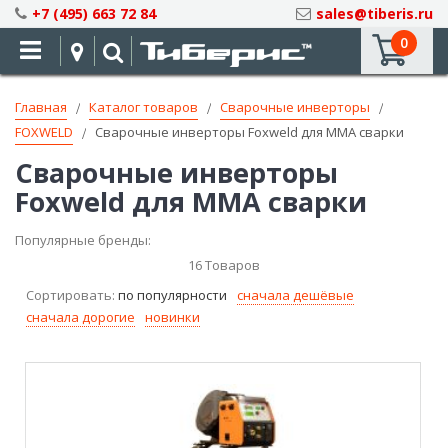
Skip
+7 (495) 663 72 84
sales@tiberis.ru
to
0
Content
Главная
Каталог товаров
Сварочные инверторы
FOXWELD
Сварочные инверторы Foxweld для MMA сварки
Сварочные инверторы
Foxweld для MMA сварки
Популярные бренды:
16
Товаров
Сортировать:
по популярности
сначала дешёвые
сначала дорогие
новинки