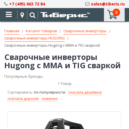
Skip
+7 (495) 663 72 84
sales@tiberis.ru
to
0
Content
Главная
Каталог товаров
Сварочные инверторы
Сварочные инверторы HUGONG
Сварочные инверторы Hugong c MMA и TIG сваркой
Сварочные инверторы
Hugong c MMA и TIG сваркой
Популярные бренды:
1
Товар
Сортировать:
по популярности
сначала дешёвые
сначала дорогие
новинки