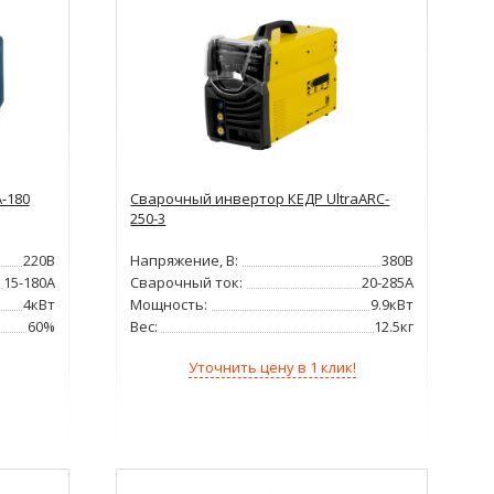
-180
Сварочный инвертор КЕДР UltraARC-
250-3
220В
Напряжение, В:
380В
15-180А
Сварочный ток:
20-285А
4кВт
Мощность:
9.9кВт
60%
Вес:
12.5кг
Уточнить цену в 1 клик!