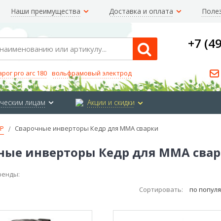
Наши преимущества
Доставка и оплата
Поле
+7 (4
Search
арог pro arc 180
вольфрамовый электрод
ческим лицам
Акции и скидки
Р
Сварочные инверторы Кедр для MMA сварки
ные инверторы Кедр для MMA сва
ренды:
Сортировать:
по попул