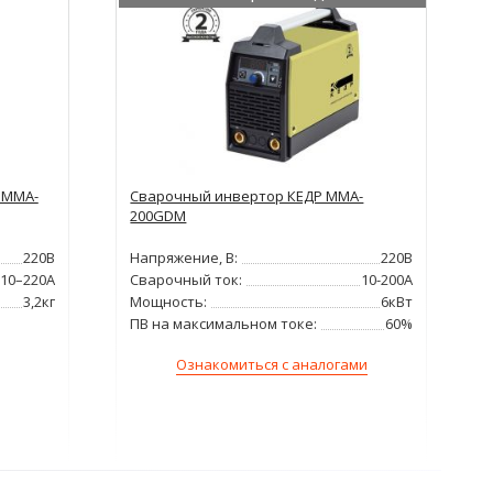
aMMA-
Сварочный инвертор КЕДР MMA-
200GDM
220В
Напряжение, В:
220В
10–220А
Сварочный ток:
10-200А
3,2кг
Мощность:
6кВт
ПВ на максимальном токе:
60%
Ознакомиться с аналогами