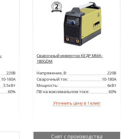
-
Сварочный инвертор КЕДР MMA-
180GDM
220В
Напряжение, В:
220В
10-160А
Сварочный ток:
10-180А
5.5кВт
Мощность:
6кВт
60%
ПВ на максимальном токе:
60%
Уточнить цену в 1 клик!
Снят с производства