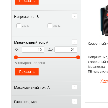
Показать
Напряжение, В
220
7
380
2
Минимальный ток, А
Сварочный и
От
До
Напряжение,
Сварочный т
9 товаров найдено
Мощность:
Показать
ПВ на макси
Уточ
Максимальный ток, А
Гарантия, мес