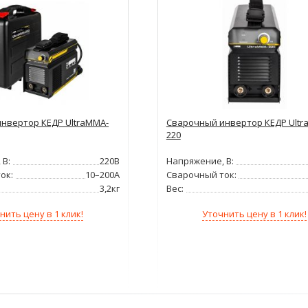
нвертор КЕДР UltraMMA-
Сварочный инвертор КЕДР Ultr
220
 В:
220В
Напряжение, В:
ок:
10–200А
Сварочный ток:
3,2кг
Вес:
нить цену в 1 клик!
Уточнить цену в 1 клик!