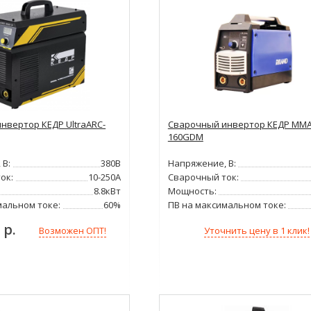
нвертор КЕДР UltraARC-
Сварочный инвертор КЕДР MMA
160GDM
 В:
380В
Напряжение, В:
ок:
10-250А
Сварочный ток:
8.8кВт
Мощность:
мальном токе:
60%
ПВ на максимальном токе:
 р.
Уточнить цену в 1 клик!
Возможен ОПТ!