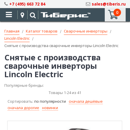
Skip
+7 (495) 663 72 84
sales@tiberis.ru
to
0
Content
Главная
Каталог товаров
Сварочные инверторы
Lincoln Electric
Снятые с производства сварочные инверторы Lincoln Electric
Снятые с производства
сварочные инверторы
Lincoln Electric
Популярные бренды:
Товары
1
-
24
из
41
Сортировать:
по популярности
сначала дешёвые
сначала дорогие
новинки