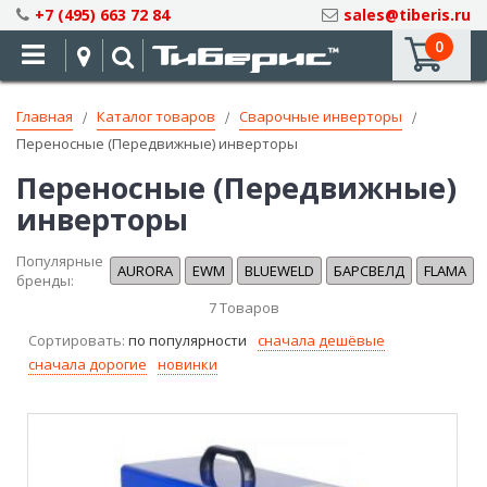
Skip
+7 (495) 663 72 84
sales@tiberis.ru
to
0
Content
Главная
Каталог товаров
Сварочные инверторы
Переносные (Передвижные) инверторы
Переносные (Передвижные)
инверторы
Популярные
AURORA
EWM
BLUEWELD
БАРСВЕЛД
FLAMA
бренды:
7
Товаров
Сортировать:
по популярности
сначала дешёвые
сначала дорогие
новинки