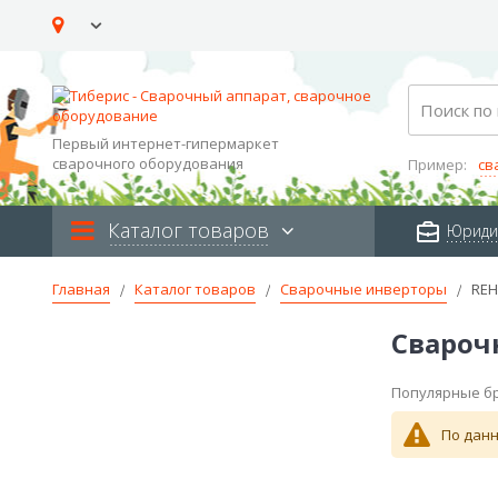
Skip
to
Content
Search
Первый интернет-гипермаркет
сварочного оборудования
Пример:
св
Каталог товаров
Юриди
Главная
Каталог товаров
Сварочные инверторы
RE
Свароч
Популярные б
По данн