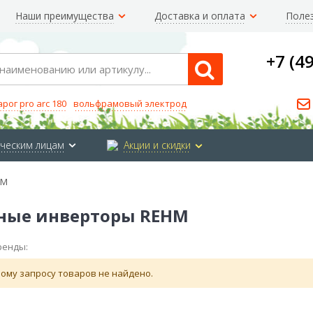
Наши преимущества
Доставка и оплата
Поле
+7 (4
Search
арог pro arc 180
вольфрамовый электрод
ческим лицам
Акции и скидки
HM
ные инверторы REHM
ренды:
ому запросу товаров не найдено.