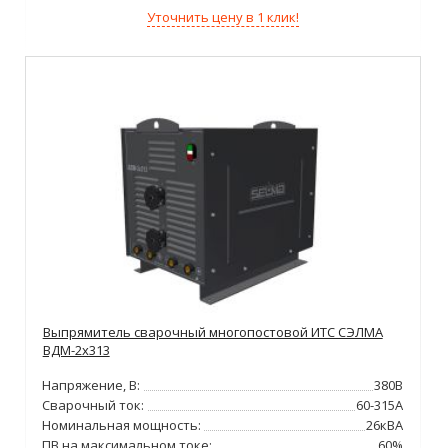
Уточнить цену в 1 клик!
Выпрямитель сварочный многопостовой ИТС СЭЛМА
ВДМ-2х313
Напряжение, В:
380В
Сварочный ток:
60-315А
Номинальная мощность:
26кВА
ПВ на максимальном токе:
60%