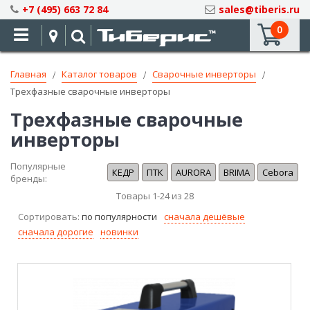
Skip
+7 (495) 663 72 84
sales@tiberis.ru
to
0
Content
Главная
Каталог товаров
Сварочные инверторы
Трехфазные сварочные инверторы
Трехфазные сварочные
инверторы
Популярные
КЕДР
ПТК
AURORA
BRIMA
Cebora
бренды:
Товары
1
-
24
из
28
Сортировать:
по популярности
сначала дешёвые
сначала дорогие
новинки