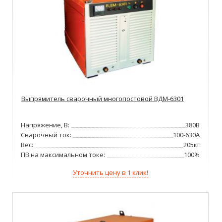
Выпрямитель сварочный многопостовой ВДМ-6301
Напряжение, В:
380В
Сварочный ток:
100-630А
Вес:
205кг
ПВ на максимальном токе:
100%
Уточнить цену в 1 клик!