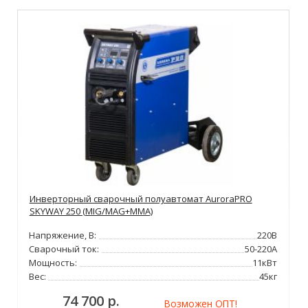
Инверторный сварочный полуавтомат AuroraPRO
SKYWAY 250 (MIG/MAG+MMA)
Напряжение, В:
220В
Сварочный ток:
50-220А
Мощность:
11кВт
Вес:
45кг
74 700 р.
Возможен ОПТ!