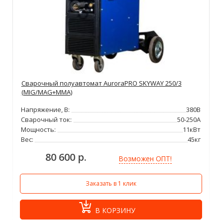
Cварочный полуавтомат AuroraPRO SKYWAY 250/3
(MIG/MAG+MMA)
Напряжение, В:
380В
Сварочный ток:
50-250А
Мощность:
11кВт
Вес:
45кг
80 600 р.
Возможен ОПТ!
Заказать в 1 клик
В КОРЗИНУ