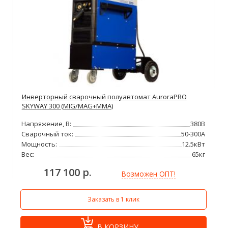
Инверторный сварочный полуавтомат AuroraPRO
SKYWAY 300 (MIG/MAG+MMA)
Напряжение, В:
380В
Сварочный ток:
50-300А
Мощность:
12.5кВт
Вес:
65кг
117 100 р.
Возможен ОПТ!
Заказать в 1 клик
В КОРЗИНУ