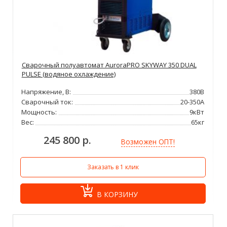
Сварочный полуавтомат AuroraPRO SKYWAY 350 DUAL
PULSE (водяное охлаждение)
Напряжение, В:
380В
Сварочный ток:
20-350А
Мощность:
9кВт
Вес:
65кг
245 800 р.
Возможен ОПТ!
Заказать в 1 клик
В КОРЗИНУ