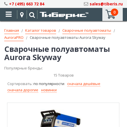
Skip
+7 (495) 663 72 84
sales@tiberis.ru
to
0
Content
Главная
Каталог товаров
Сварочные полуавтоматы
AuroraPRO
Сварочные полуавтоматы Aurora Skyway
Сварочные полуавтоматы
Aurora Skyway
Популярные бренды:
15
Товаров
Сортировать:
по популярности
сначала дешёвые
сначала дорогие
новинки