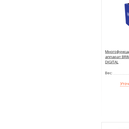
Многофункц
аппарат BRI
DIGITAL
Вес:
Уточ