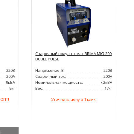
Сварочный полуавтомат BRIMA MIG-200
DUBLE PULSE
220В
Напряжение, В:
220В
200А
Сварочный ток:
200А
9кВА
Номинальная мощность:
7,2кВА
9кг
Вес:
17кг
Уточнить цену в 1 клик!
 ОПТ!
а