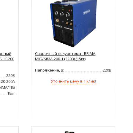
орный
Сварочный полуавтомат BRIMA
 HF 200
MIG/MMA-200-1 (220В) (15кг)
Напряжение, В:
220В
220В
Уточнить цену в 1 клик!
20-200А
MMA/TIG
19кг