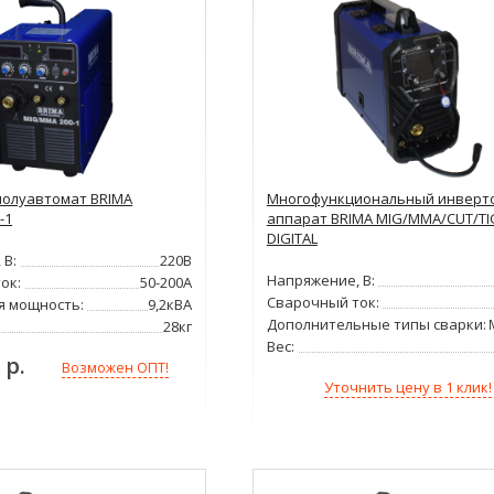
олуавтомат BRIMA
Многофункциональный инверт
-1
аппарат BRIMA MIG/MMA/CUT/TIG
DIGITAL
 В:
220В
Напряжение, В:
ок:
50-200А
Сварочный ток:
я мощность:
9,2кВА
Дополнительные типы сварки:
28кг
Вес:
 р.
Возможен ОПТ!
Уточнить цену в 1 клик!