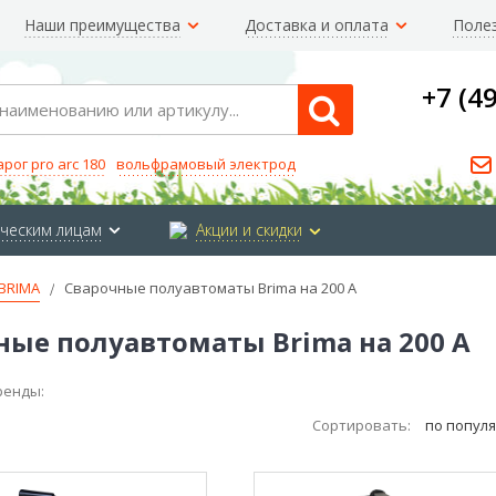
Наши преимущества
Доставка и оплата
Поле
+7 (4
Search
арог pro arc 180
вольфрамовый электрод
ческим лицам
Акции и скидки
BRIMA
Сварочные полуавтоматы Brima на 200 А
ные полуавтоматы Brima на 200 А
ренды:
Сортировать:
по попул