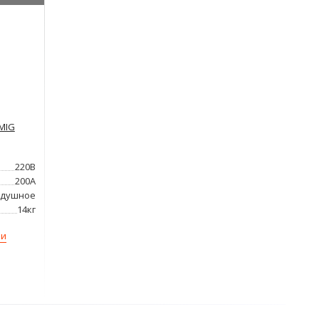
MIG
220В
200А
здушное
14кг
ми