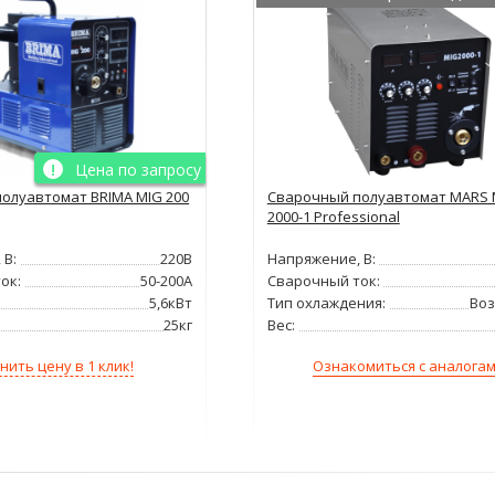
Цена по запросу
олуавтомат BRIMA MIG 200
Сварочный полуавтомат MARS 
2000-1 Professional
 В:
220В
Напряжение, В:
ок:
50-200А
Сварочный ток:
5,6кВт
Тип охлаждения:
Во
25кг
Вес:
нить цену в 1 клик!
Ознакомиться с аналога