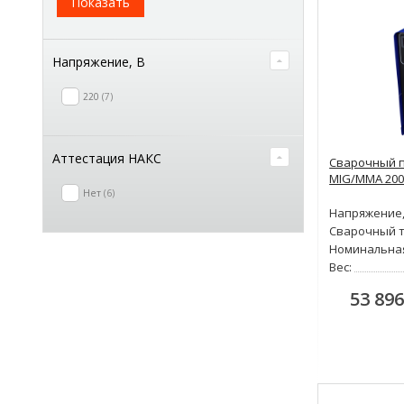
Показать
Напряжение, В
220
7
Аттестация НАКС
Сварочный п
MIG/MMA 200
Нет
6
Напряжение,
Сварочный т
Номинальна
Вес:
53 896