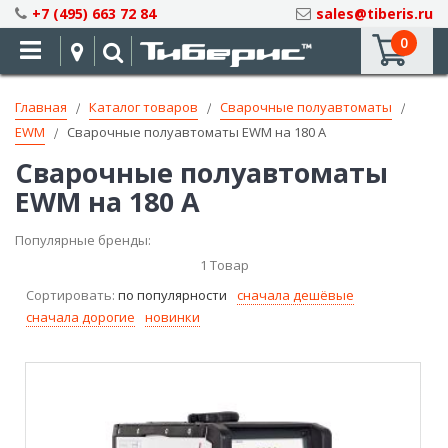
Skip
+7 (495) 663 72 84
sales@tiberis.ru
to
0
Content
Главная
Каталог товаров
Сварочные полуавтоматы
EWM
Сварочные полуавтоматы EWM на 180 A
Сварочные полуавтоматы
EWM на 180 A
Популярные бренды:
1
Товар
Сортировать:
по популярности
сначала дешёвые
сначала дорогие
новинки