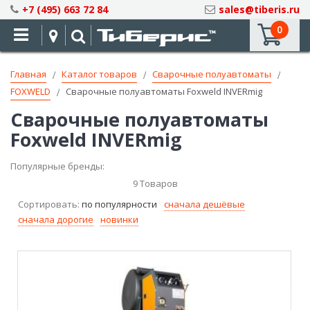
Skip
+7 (495) 663 72 84
sales@tiberis.ru
to
0
Content
Главная
Каталог товаров
Сварочные полуавтоматы
FOXWELD
Сварочные полуавтоматы Foxweld INVERmig
Сварочные полуавтоматы
Foxweld INVERmig
Популярные бренды:
9
Товаров
Сортировать:
по популярности
сначала дешёвые
сначала дорогие
новинки