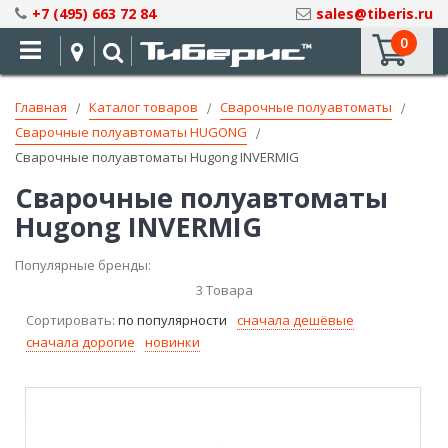
Skip
+7 (495) 663 72 84
sales@tiberis.ru
to
0
Content
Главная
Каталог товаров
Сварочные полуавтоматы
Сварочные полуавтоматы HUGONG
Сварочные полуавтоматы Hugong INVERMIG
Сварочные полуавтоматы
Hugong INVERMIG
Популярные бренды:
3
Товара
Сортировать:
по популярности
сначала дешёвые
сначала дорогие
новинки