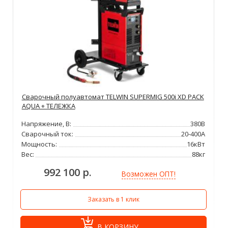
Сварочный полуавтомат TELWIN SUPERMIG 500i XD PACK
AQUA + ТЕЛЕЖКА
Напряжение, В:
380В
Сварочный ток:
20-400А
Мощность:
16кВт
Вес:
88кг
992 100 р.
Возможен ОПТ!
Заказать в 1 клик
В КОРЗИНУ