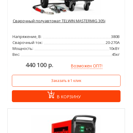
Сварочный полуавтомат TELWIN MASTERMIG 305i
Напряжение, В:
380В
Сварочный ток:
20-270А
Мощность:
10кВт
Вес:
45кг
440 100 р.
Возможен ОПТ!
Заказать в 1 клик
В КОРЗИНУ