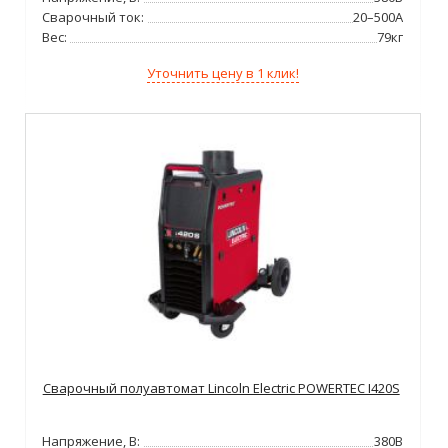
Сварочный ток:
20–500А
Вес:
79кг
Уточнить цену в 1 клик!
Сварочный полуавтомат Lincoln Electric POWERTEC I420S
Напряжение, В:
380В