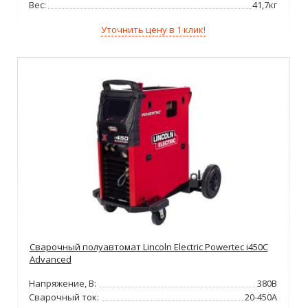
Вес:
41,7кг
Уточнить цену в 1 клик!
Сварочный полуавтомат Lincoln Electric Powertec i450C
Advanced
Напряжение, В:
380В
Сварочный ток:
20-450А