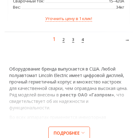
Сварочный ток:
15–420А
Вес:
34кг
Уточнить цену в 1 клик!
1
2
3
4
Оборудование бренда выпускается в США. Любой
полуавтомат Lincoln Electric имеет цифровой дисплей,
прочный герметичный корпус и множество настроек
для качественной сварки, чем оправдана высокая цена.
Ряд моделей внесены в
реестр ОАО «Газпром»
, что
свидетельствует об их надежности и
функциональности.
Во всех аппаратах применяется инверторная
технология для сварки постоянным током. Устройства
оснащены универсальным механизмом подачи, в
ПОДРОБНЕЕ
котором можно заменить ролики в зависимости от