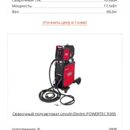
Сварочный ток:
10-380А
Мощность:
17,1кВт
Вес:
69,2кг
Уточнить цену в 1 клик!
Сварочный полуавтомат Lincoln Electric POWERTEC I500S
Напряжение, В:
380В