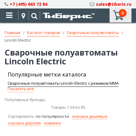
Skip
+7 (495) 663 72 84
sales@tiberis.ru
to
0
Content
Главная
Каталог товаров
Сварочные полуавтоматы
Lincoln Electric
Сварочные полуавтоматы
Lincoln Electric
Популярные метки каталога
Сварочные полуавтоматы Lincoln Electric с режимом ММА
Показать все
Популярные бренды:
Товары
1
-
24
из
83
Сортировать:
по популярности
сначала дешёвые
сначала дорогие
новинки