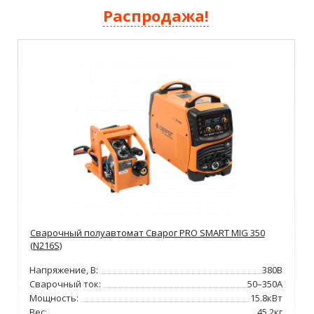
Распродажа!
Сварочный полуавтомат Сварог PRO SMART MIG 350
(N216S)
Напряжение, В:
380В
Сварочный ток:
50–350А
Мощность:
15.8кВт
Вес:
45.2кг