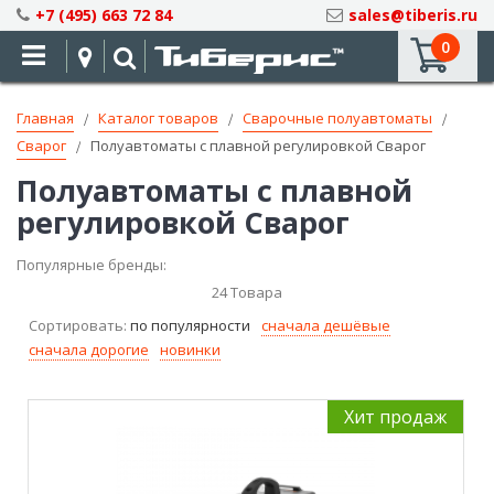
Skip
+7 (495) 663 72 84
sales@tiberis.ru
to
0
Content
Главная
Каталог товаров
Сварочные полуавтоматы
Сварог
Полуавтоматы с плавной регулировкой Сварог
Полуавтоматы с плавной
регулировкой Сварог
Популярные бренды:
24
Товара
Сортировать:
по популярности
сначала дешёвые
сначала дорогие
новинки
Хит продаж