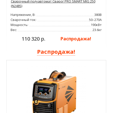
Сварочный полуавтомат Сварог PRO SMART MIG 250
(N248S)
Напряжение, В:
380В
Сварочный ток:
50–270А
Мощность:
190кВт
Вес:
23.6кг
110 320 р.
Распродажа!
Распродажа!