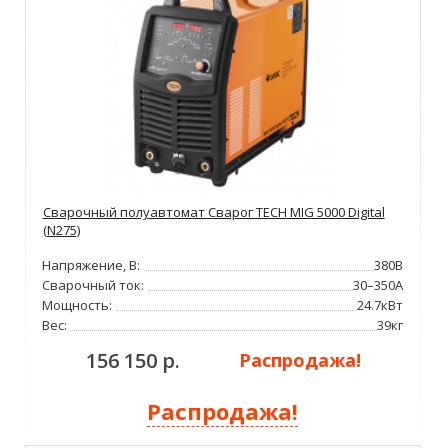
Сварочный полуавтомат Сварог TECH MIG 5000 Digital
(N275)
Напряжение, В:
380В
Сварочный ток:
30–350А
Мощность:
24.7кВт
Вес:
39кг
156 150 р.
Распродажа!
Распродажа!