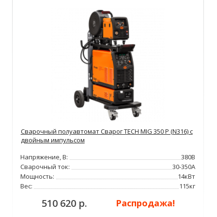
Сварочный полуавтомат Сварог TECH MIG 350 P (N316) с
двойным импульсом
Напряжение, В:
380В
Сварочный ток:
30-350А
Мощность:
14кВт
Вес:
115кг
510 620 р.
Распродажа!