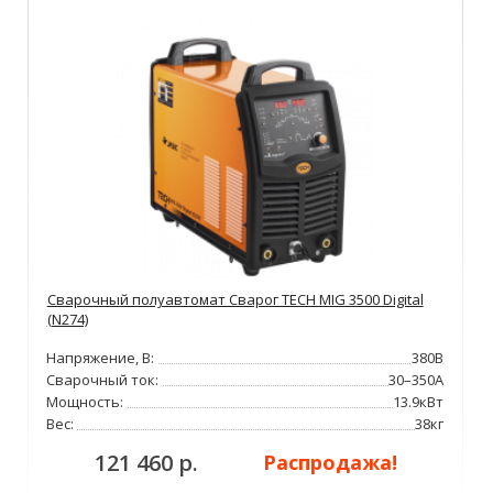
Сварочный полуавтомат Сварог TECH MIG 3500 Digital
(N274)
Напряжение, В:
380В
Сварочный ток:
30–350А
Мощность:
13.9кВт
Вес:
38кг
121 460 р.
Распродажа!