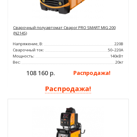
Сварочный полуавтомат Сварог PRO SMART MIG 200
(N214S)
Напряжение, В:
220В
Сварочный ток:
50–220А
Мощность:
140кВт
Вес:
20кг
108 160 р.
Распродажа!
Распродажа!