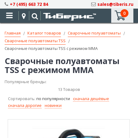
Skip
+7 (495) 663 72 84
sales@tiberis.ru
to
0
Content
Главная
Каталог товаров
Сварочные полуавтоматы
Сварочные полуавтоматы TSS
Сварочные полуавтоматы TSS с режимом ММА
Сварочные полуавтоматы
TSS с режимом ММА
Популярные бренды:
13
Товаров
Сортировать:
по популярности
сначала дешёвые
сначала дорогие
новинки