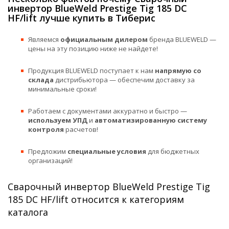
инвертор BlueWeld Prestige Tig 185 DС
HF/lift лучше купить в Тиберис
Являемся
официальным дилером
бренда BLUEWELD —
цены на эту позицию ниже не найдете!
Продукция BLUEWELD поступает к нам
напрямую со
склада
дистрибьютора — обеспечим доставку за
минимальные сроки!
Работаем с документами аккуратно и быстро —
используем УПД
и
автоматизированную систему
контроля
расчетов!
Предложим
специальные условия
для бюджетных
организаций!
Сварочный инвертор BlueWeld Prestige Tig
185 DС HF/lift относится к категориям
каталога