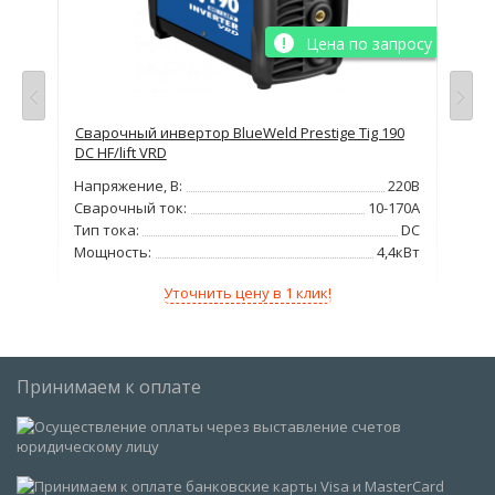
просу
Цена по запросу
Сварочный инвертор BlueWeld Prestige Tig 190
Сва
DC HF/lift VRD
Напряжение, В:
220В
Сварочный ток:
10-170А
Тип тока:
DC
Мощность:
4,4кВт
Уточнить цену в 1 клик!
Принимаем к оплате