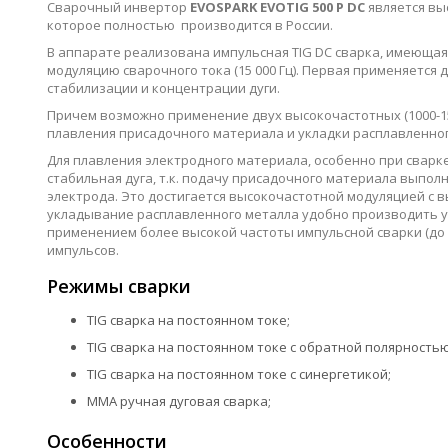
Сварочный инвертор
EVOSPARK EVOTIG 500 P DC
является в
которое полностью производится в России.
В аппарате реализована импульсная TIG DC сварка, имеющая к
модуляцию сварочного тока (15 000 Гц). Первая применяется
стабилизации и концентрации дуги.
Причем возможно применение двух высокочастотных (1000-15
плавления присадочного материала и укладки расплавленног
Для плавления электродного материала, особенно при сварке
стабильная дуга, т.к. подачу присадочного материала выпо
электрода. Это достигается высокочастотной модуляцией с в
укладывание расплавленного металла удобно производить у
применением более высокой частоты импульсной сварки (до 1
импульсов.
Режимы сварки
TIG сварка на постоянном токе;
TIG сварка на постоянном токе c обратной полярностью
TIG сварка на постоянном токе c синергетикой;
MMA ручная дуговая сварка;
Особенности