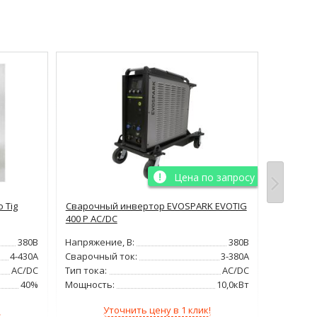
Цена по запросу
 Tig
Сварочный инвертор EVOSPARK EVOTIG
Сварочн
400 P AC/DC
350 P DC
380В
Напряжение, В:
380В
Напряжен
4-430А
Сварочный ток:
3-380А
Сварочн
AC/DC
Тип тока:
AC/DC
Тип тока
40%
Мощность:
10,0кВт
Мощност
!
Уточнить цену в 1 клик!