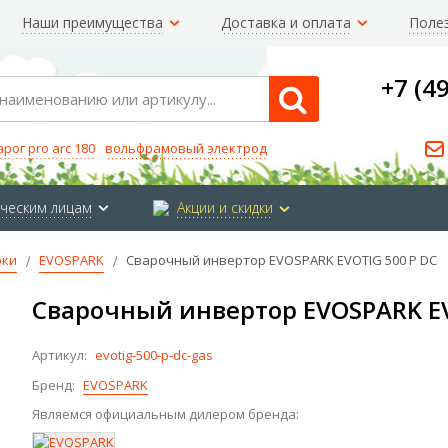
Наши преимущества
Доставка и оплата
Поле
+7 (4
Search
арог pro arc 180
вольфрамовый электрод
ческим лицам
Акции и скидки
рки
EVOSPARK
Сварочный инвертор EVOSPARK EVOTIG 500 P DC
Сварочный инвертор EVOSPARK EV
Артикул:
evotig-500-p-dc-gas
Бренд:
EVOSPARK
Являемся официальным дилером бренда: