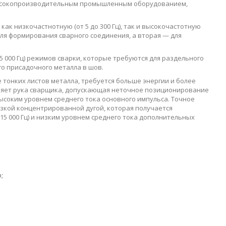
ысокопроизводительным промышленным оборудованием,
ак низкочастнотную (от 5 до 300 Гц), так и высокочастотную
 для формирования сварного соединения, а вторая — для
 000 Гц) режимов сварки, которые требуются для раздельного
о присадочного металла в шов.
 тонких листов металла, требуется больше энергии и более
лняет рука сварщика, допускающая неточное позиционирование
ысоким уровнем среднего тока основного импульса. Точное
зкой концентрированной дугой, которая получается
5 000 Гц) и низким уровнем среднего тока дополнительных
;