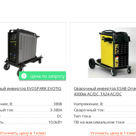
Цена по запросу
ый инвертор EVOSPARK EVOTIG
Сварочный инвертор ESAB Origo
4300iw AC/DC, TA24 AC/DC
ние, В:
380В
Напряжение, В:
ый ток:
3-380А
Сварочный ток:
:
DC
Тип тока:
ь:
10,0кВт
ПВ на максимальном токе:
Уточнить цену в 1 клик!
Уточнить цену в 1 клик