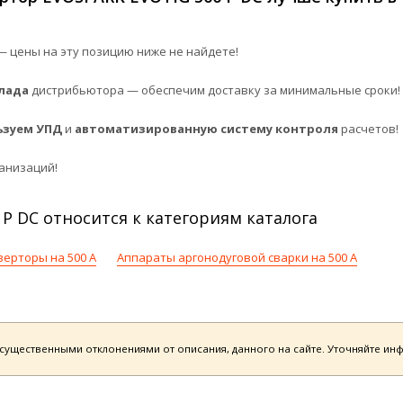
 цены на эту позицию ниже не найдете!
лада
дистрибьютора — обеспечим доставку за минимальные сроки!
ьзуем УПД
и
автоматизированную систему контроля
расчетов!
анизаций!
P DC относится к категориям каталога
ерторы на 500 А
Аппараты аргонодуговой сварки на 500 А
есущественными отклонениями от описания, данного на сайте. Уточняйте и