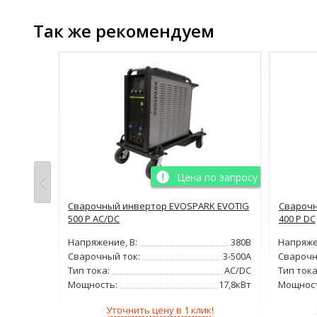
Так же рекомендуем
Цена по запросу
o Tig
Сварочный инвертор EVOSPARK EVOTIG
Сварочн
500 P AC/DC
400 P DC
380В
Напряжение, В:
380В
Напряже
4-300А
Сварочный ток:
3-500А
Сварочн
AC/DC
Тип тока:
AC/DC
Тип тока
35%
Мощность:
17,8кВт
Мощност
!
Уточнить цену в 1 клик!