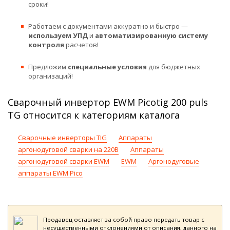
сроки!
Работаем с документами аккуратно и быстро —
используем УПД
и
автоматизированную систему
контроля
расчетов!
Предложим
специальные условия
для бюджетных
организаций!
Сварочный инвертор EWM Picotig 200 puls
TG относится к категориям каталога
Сварочные инверторы TIG
Аппараты
аргонодуговой сварки на 220В
Аппараты
аргонодуговой сварки EWM
EWM
Аргонодуговые
аппараты EWM Pico
Продавец оставляет за собой право передать товар с
несущественными отклонениями от описания, данного на