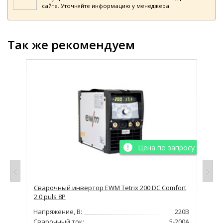
сайте. Уточняйте информацию у менеджера.
Так же рекомендуем
просу
Цена по запросу
Сварочный инвертор EWM Tetrix 200 DC Comfort
Сва
2.0 puls 8P
TG
220В
Напряжение, В:
220В
Нап
200А
Сварочный ток:
5-200А
Сва