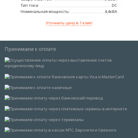
DC
Тип тока:
DC
Тип
25%
Номинальная мощность:
4,4кВА
Но
Уточнить цену в 1 клик!
Принимаем к оплате