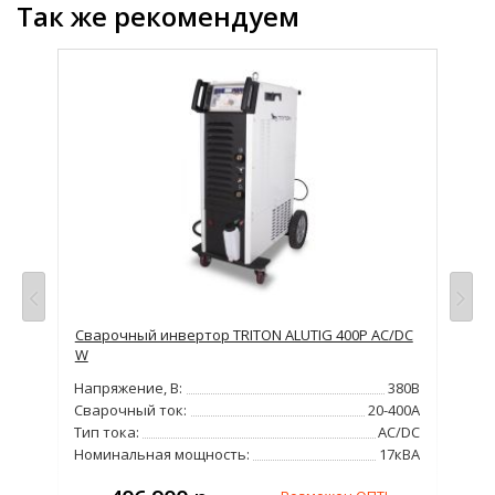
Так же рекомендуем
Сварочный инвертор TRITON ALUTIG 400Р AC/DC
Сва
W
400
220В
Напряжение, В:
380В
Нап
162А
Сварочный ток:
20-400А
Сва
DC
Тип тока:
AC/DC
Тип
9кВА
Номинальная мощность:
17кВА
Но