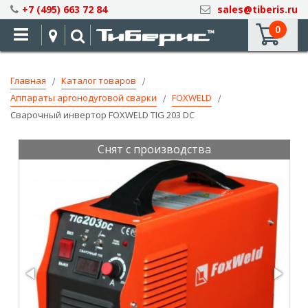
Skip
+7 (495) 663 72 84
sales@tiberis.ru
to
0
Content
Главная
Каталог товаров
Аппараты аргонодуговой сварки
FOXWELD
Сварочный инвертор FOXWELD TIG 203 DC
Снят с производства