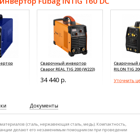
нвертор Fubag INTIG 160 DC
вертор
Сварочный инвертор
Сварочный 
Сварог REAL TIG 200 (W223)
RILON TIG 20
34 440 р.
Уточнить це
ики
Документы
материалов (сталь, нержавеющая сталь, медь). Компактность,
станции делают его незаменимым помощником при проведении