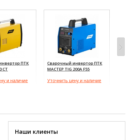
инвертор ПТК
Сварочный инвертор ПТК
Сварочн
0 CT
МАСТЕР TIG 200A F55
Сварог P
OXIFREE 
55 640
ну и наличие
Уточнить цену и наличие
Наши клиенты