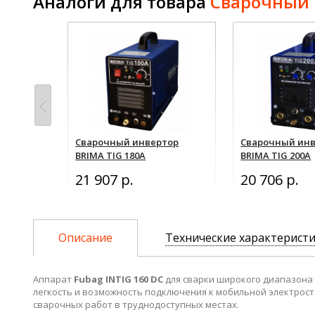
Аналоги для товара
Сварочный и
тор
Сварочный инвертор
Сварочный ин
TIG 200
BRIMA TIG 180A
BRIMA TIG 200A
21 907 р.
20 706 р.
Описание
Технические характерист
Аппарат
Fubag INTIG 160 DC
для сварки широкого диапазона 
легкость и возможность подключения к мобильной электро
сварочных работ в труднодоступных местах.