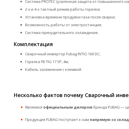
Система PROTEC (усиленная защита от повышенного нап
2-х и 4-х тактный режим работы горелки;
Установка времени продувки газа после сварки;
Возможность работы от электростанции;
Система принудительного охлаждения.
Комплектация
Сварочный инвертор Fubag INTIG 160 DC;
Горелка FB TIG 17 5P, 4м;
Кабель заземления с клеммой.
Несколько фактов почему Сварочный инвер
Являемся
официальным дилером
бренда FUBAG — це
Продукция FUBAG поступает к нам
напрямую со склад