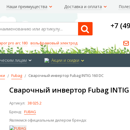
Наши преимущества
Доставка и оплата
Поле
+7 (4
Search
арог pro arc 180
вольфрамовый электрод
ческим лицам
Акции и скидки
рки
Fubag
Сварочный инвертор Fubag INTIG 160 DC
Сварочный инвертор Fubag INTIG
Артикул:
38 025.2
Бренд:
FUBAG
Являемся официальным дилером бренда: