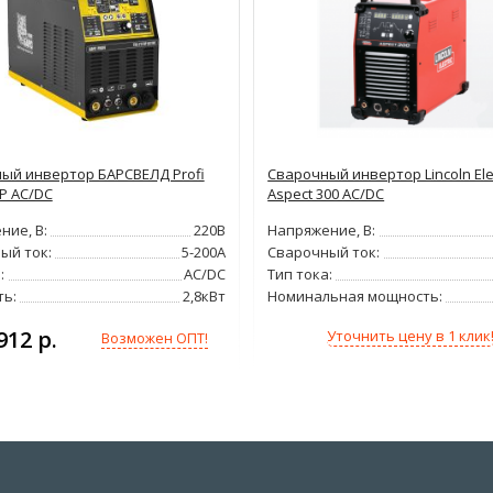
ый инвертор БАРСВЕЛД Profi
Сварочный инвертор Lincoln Elec
DP AC/DC
Aspect 300 AC/DC
ние, В:
220В
Напряжение, В:
ый ток:
5-200А
Сварочный ток:
:
AC/DC
Тип тока:
ь:
2,8кВт
Номинальная мощность:
912 р.
Уточнить цену в 1 клик
Возможен ОПТ!