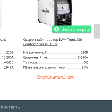
Цена по запросу
tric
Сварочный инвертор EWM Tetrix 230
Индустр
Comfort 2.0 puls 8P TM
аргоноду
IRONMAN 
220В
Напряжение, В:
220В
Напряжен
10-200А
Сварочный ток:
3-230А
Сварочн
AC/DC
Тип тока:
DC
Тип тока
6,9кВА
ПВ на максимальном токе:
35%
Мощност
!
Уточнить цену в 1 клик!
107 
Контакты