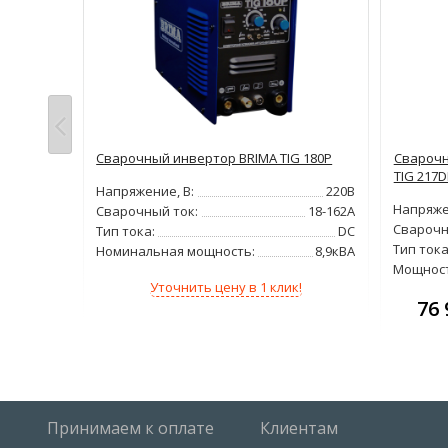
о запросу
x 351 AW
Сварочный инвертор BRIMA TIG 180P
Сварочн
TIG 217
Напряжение, В:
220В
380В
Напряже
Сварочный ток:
18-162А
5-350А
Сварочн
Тип тока:
DC
DC
Тип тока
Номинальная мощность:
8,9кВА
10,6кВА
Мощност
Уточнить цену в 1 клик!
76 
!
Принимаем к оплате
Клиентам