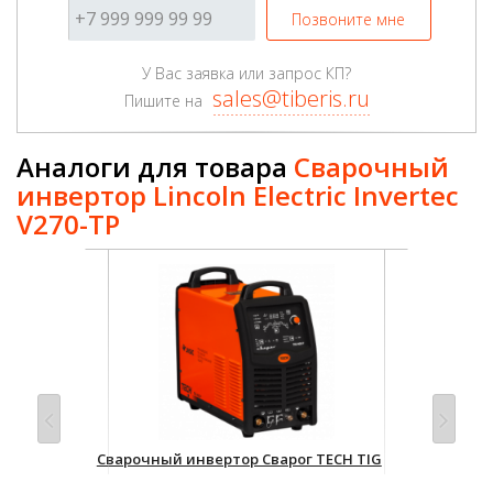
Позвоните мне
У Вас заявка или запрос КП?
sales@tiberis.ru
Пишите на
Аналоги для товара
Сварочный
инвертор Lincoln Electric Invertec
V270-TP
IG
Сварочный инвертор Сварог TECH TIG
Уст
400P (W322)
MUL