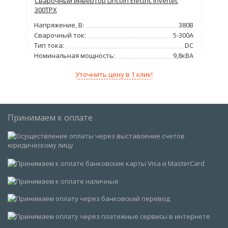
Сварочный инвертор Lincoln Electric Invertec
Сва
300TPX
AC/
380В
Напряжение, В:
380В
Нап
400А
Сварочный ток:
5-300А
Сва
DC
Тип тока:
DC
Тип
35%
Номинальная мощность:
9,8кВА
Мо
Уточнить цену в 1 клик!
Принимаем к оплате