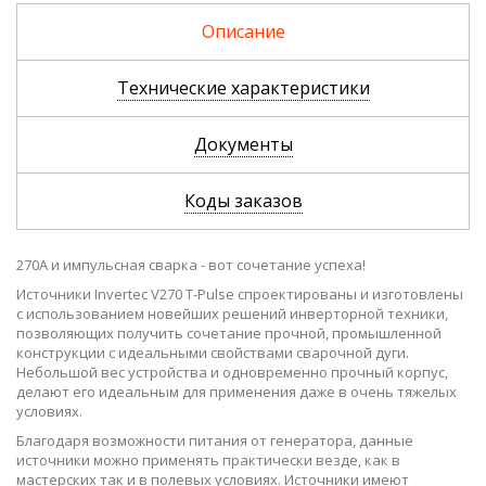
210 650 р.
86
Описание
Технические характеристики
Документы
Коды заказов
270А и импульсная сварка - вот сочетание успеха!
Источники Invertec V270 T-Pulse спроектированы и изготовлены
с использованием новейших решений инверторной техники,
позволяющих получить сочетание прочной, промышленной
конструкции с идеальными свойствами сварочной дуги.
Небольшой вес устройства и одновременно прочный корпус,
делают его идеальным для применения даже в очень тяжелых
условиях.
Благодаря возможности питания от генератора, данные
источники можно применять практически везде, как в
мастерских так и в полевых условиях. Источники имеют