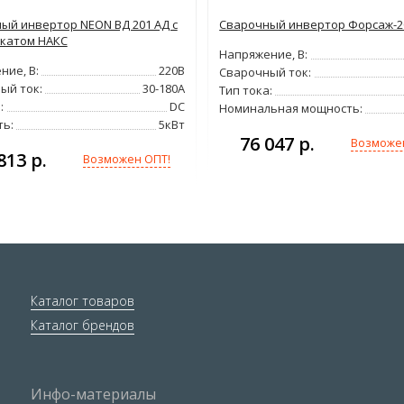
ый инвертор NEON ВД 201 АД с
Сварочный инвертор Форсаж-2
катом НАКС
Напряжение, В:
ние, В:
220В
Сварочный ток:
ый ток:
30-180А
Тип тока:
:
DC
Номинальная мощность:
ь:
5кВт
76 047 р.
Возможе
813 р.
Возможен ОПТ!
Каталог товаров
Каталог брендов
Инфо-материалы