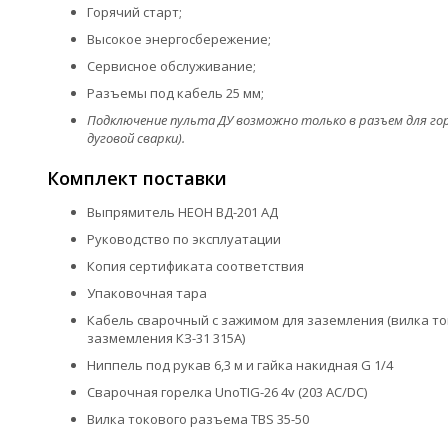
Горячий старт;
Высокое энергосбережение;
Сервисное обслуживание;
Разъемы под кабель 25 мм;
Подключение пульта ДУ возможно только в разъем для го
дуговой сварки).
Комплект поставки
Выпрямитель НЕОН ВД-201 АД
Руководство по эксплуатации
Копия сертификата соответствия
Упаковочная тара
Кабель сварочный с зажимом для заземления (вилка токо
зазмемления КЗ-31 315А)
Ниппель под рукав 6,3 м и гайка накидная G 1/4
Сварочная горелка UnoTIG-26 4v (203 AC/DC)
Вилка токового разъема TBS 35-50