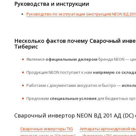
Руководства и инструкции
Руководство по эксплуатации (инструкция) NEON ВД 201
Несколько фактов почему Сварочный инве
Тиберис
Являемся
официальным дилером
бренда NEON — цен
Продукция NEON поступает к нам
напрямую со склад
Работаем с документами аккуратно и быстро —
испол
Предложим
специальные условия
для бюджетных орг
Сварочный инвертор NEON ВД 201 АД (DC) 
Сварочные инверторы TIG
Аппараты аргонодуговой св
специальностью "Сварщик"
Инверторы TIG производст