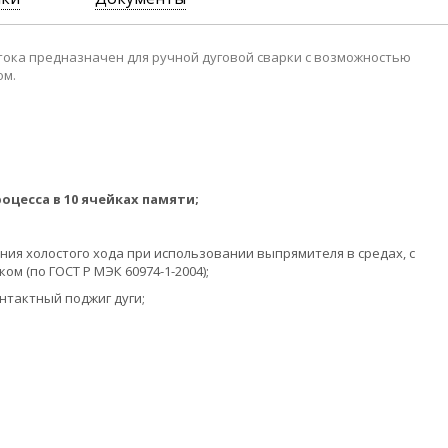
ока предназначен для ручной дуговой сварки с возможностью
ом.
цесса в 10 ячейках памяти;
ия холостого хода при использовании выпрямителя в средах, с
 (по ГОСТ Р МЭК 60974-1-2004);
нтактный поджиг дуги;