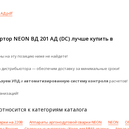
 АД.pdf
ртор NEON ВД 201 АД (DC) лучше купить в
ы на эту позицию ниже не найдете!
а
дистрибьютора — обеспечим доставку за минимальные сроки!
ьзуем УПД
и
автоматизированную систему контроля
расчетов!
анизаций!
относится к категориям каталога
арки на 220В
Аппараты аргонодуговой сварки NEON
NEON
О
ва Россия
Сварочные инверторы Neon для MMA сварки
Аппара