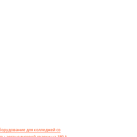
борудование для колледжей со
ты аргонодуговой сварки на 180 А