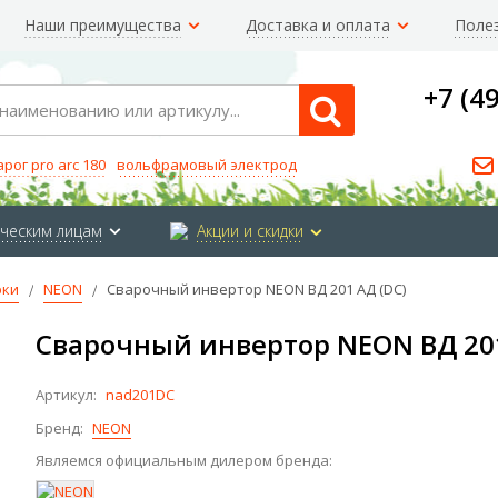
Наши преимущества
Доставка и оплата
Поле
+7 (4
Search
арог pro arc 180
вольфрамовый электрод
ческим лицам
Акции и скидки
рки
NEON
Сварочный инвертор NEON ВД 201 АД (DC)
Сварочный инвертор NEON ВД 201
Артикул:
nad201DC
Бренд:
NEON
Являемся официальным дилером бренда: