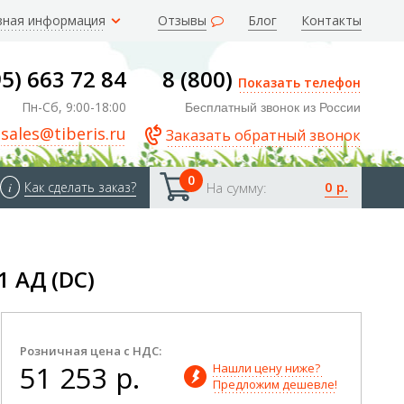
зная информация
Отзывы
Блог
Контакты
95) 663 72 84
8 (800)
Показать телефон
Пн-Сб, 9:00-18:00
Бесплатный звонок из России
sales@tiberis.ru
Заказать обратный звонок
0
0 р.
i
Как сделать заказ?
На сумму:
 АД (DC)
Розничная цена с НДС:
51 253 р.
Нашли цену ниже? 
Предложим дешевле!