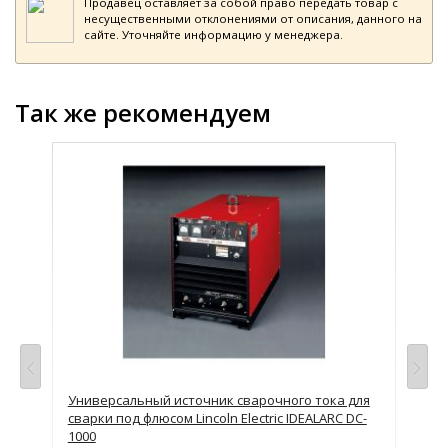
Продавец оставляет за собой право передать товар с
несущественными отклонениями от описания, данного на
сайте. Уточняйте информацию у менеджера.
Так же рекомендуем
просу
Универсальный источник сварочного тока для
Уни
сварки под флюсом Lincoln Electric IDEALARC DC-
сва
1000
150