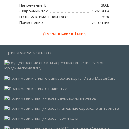
220В
Напряжение, В:
380В
Нап
0мм
Сварочный ток:
150-1300А
Сва
8кВт
ПВ на максимальном токе:
50%
ПВ 
/мин
Применение:
Источник
Пр
Уточнить цену в 1 клик!
Принимаем к оплате