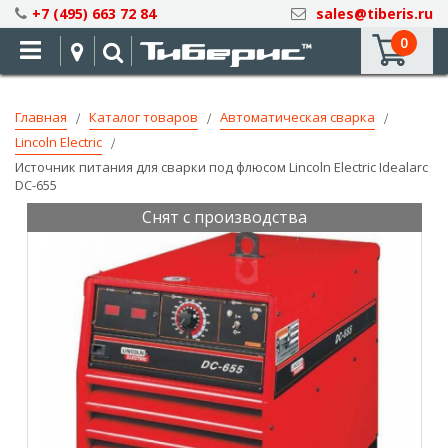
Skip
+7 (495) 663 72 84
sales@tiberis.ru
to
0
Content
Главная
Каталог товаров
Автоматическая сварка
Lincoln Electric
Источник питания для сварки под флюсом Lincoln Electric Idealarc
DC-655
Снят с производства