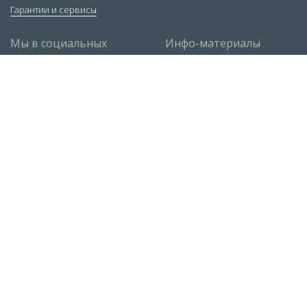
Гарантии и сервисы
Мы в социальных
Инфо-материалы
сетях
Ответы экспертов
Статьи
Руководство по РДС
Контакты
Москва
,
ул. 1-я Рыбинская, 1, строение 3
+7 (495) 663-72-84
Санкт-Петербург
,
Софийская ул., д.8к3Д
+7 (812) 309-38-95
sales@tiberis.ru