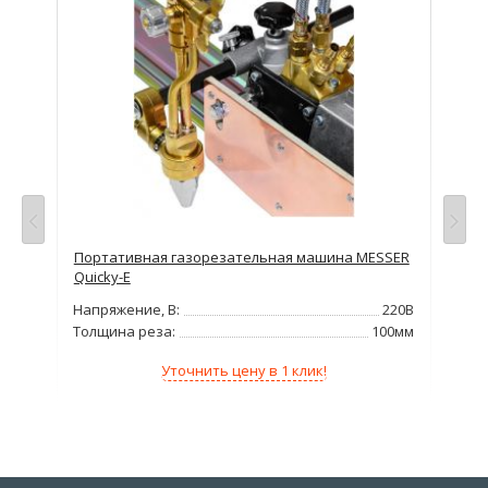
просу
Портативная газорезательная машина MESSER
Пор
Quicky-E
Dra
220В
Напряжение, В:
220В
Нап
5мм
Толщина реза:
100мм
Тол
1кВт
Мо
Уточнить цену в 1 клик!
/мин