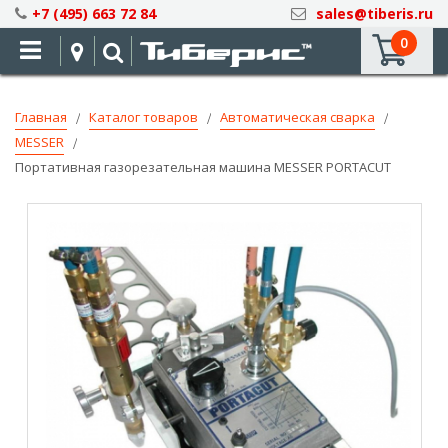
Skip
+7 (495) 663 72 84
sales@tiberis.ru
to
0
Content
Главная
Каталог товаров
Автоматическая сварка
MESSER
Портативная газорезательная машина MESSER PORTACUT