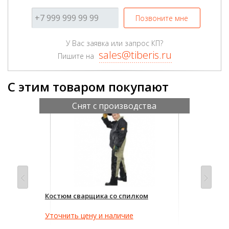
Позвоните мне
У Вас заявка или запрос КП?
sales@tiberis.ru
Пишите на
С этим товаром покупают
Снят с производства
Костюм сварщика со спилком
Кра
47
Уточнить цену и наличие